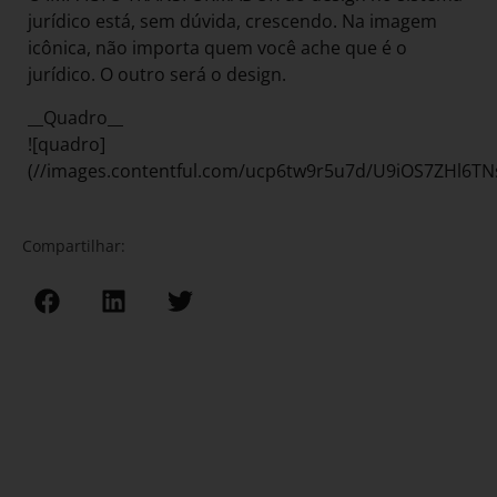
jurídico está, sem dúvida, crescendo. Na imagem
icônica, não importa quem você ache que é o
jurídico. O outro será o design.
__Quadro__
![quadro]
(//images.contentful.com/ucp6tw9r5u7d/U9iOS7ZHl6
Compartilhar: