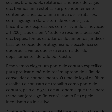
sociais, brandbook, relatórios, anúncios de vagas
etc. E vimos uma estética surpreendentemente
contemporânea para uma marca de refratários,
com linguagem clara e tom de voz enérgico.
Encontramos expressões como “levando a inovação
a 1.200 graus e além”, “tudo se resume a pessoas”
etc. Depois, fomos estudar os documentos jurídicos.
Essa percepção de protagonismo e excelência se
quebrou. E vimos que essa era uma dor do
departamento liderado por Costa.
Resolvemos eleger um ponto de contato específico
para praticar o método recém-aprendido a fim de
consolidar o conhecimento. O time de legal da Rhim
escolheu o contrato de trabalho como ponto de
contato, pelo alto grau de autonomia que teria para
trabalhar (era algo “interno”, com o RH) e pelo
ineditismo da iniciativa.
A interação com o time de RH foi intensa – a head de