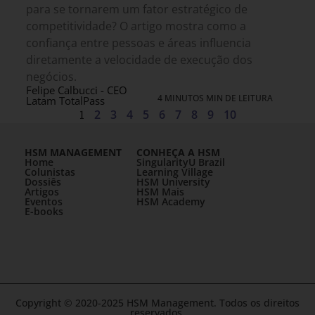
para se tornarem um fator estratégico de
competitividade? O artigo mostra como a
confiança entre pessoas e áreas influencia
diretamente a velocidade de execução dos
negócios.
Felipe Calbucci - CEO
4 MINUTOS MIN DE LEITURA
Latam TotalPass
1
2
3
4
5
6
7
8
9
10
HSM MANAGEMENT
CONHEÇA A HSM
Home
SingularityU Brazil
Colunistas
Learning Village
Dossiês
HSM University
Artigos
HSM Mais
Eventos
HSM Academy
E-books
Copyright © 2020-2025 HSM Management. Todos os direitos
reservados.