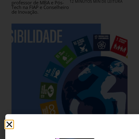
12 MINUTOS MIN DE LEITURA
professor de MBA e Pós-
Tech na FIAP e Conselheiro
de Inovação.