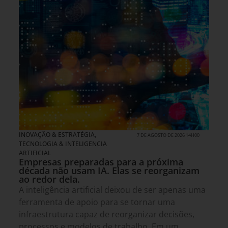
INOVAÇÃO & ESTRATÉGIA
,
7 DE AGOSTO DE 2026 14H00
TECNOLOGIA & INTELIGENCIA
ARTIFICIAL
Empresas preparadas para a próxima
década não usam IA. Elas se reorganizam
ao redor dela.
A inteligência artificial deixou de ser apenas uma
ferramenta de apoio para se tornar uma
infraestrutura capaz de reorganizar decisões,
processos e modelos de trabalho. Em um