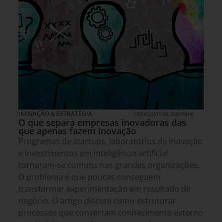
INOVAÇÃO & ESTRATÉGIA
7 DE AGOSTO DE 2026 09H00
O que separa empresas inovadoras das
que apenas fazem inovação
Programas de startups, laboratórios de inovação
e investimentos em inteligência artificial
tornaram-se comuns nas grandes organizações.
O problema é que poucas conseguem
transformar experimentação em resultado de
negócio. O artigo discute como estruturar
processos que convertam conhecimento externo