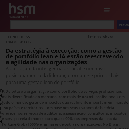
PESQU
4 min de leitura
TECNOLOGIAS
EXPONENCIAIS
Da estratégia à execução: como a gestão
de portfólio lean e IA estão reescrevendo
a agilidade nas organizações
A aplicação da inteligência artificial e um novo
posicionamento da liderança tornam-se primordiais
para uma gestão lean de portfólio
D
A Deloitte é a organização com o portfólio de serviços profissionais
e
mais diversificado do mercado, com mais de 470 mil profissionais em
l
todo o mundo, gerando impactos que realmente importam em mais de
o
i
150 países e territórios. Com base nos seus 180 anos de história,
t
oferecemos serviços de auditoria, asseguração, consultoria, impostos
t
e serviços relacionados para quase 90% das empresas da lista da
e
Fortune Global 500® e milhares de outras organizações. No Brasil,