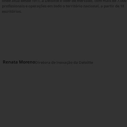
onde atua desde 1911, a Deloitte é líder de mercado, com mais de 7.000
profissionais e operações em todo o território nacional, a partir de 18
escritórios.
Renata Moreno
Diretora de Inovação da Deloitte