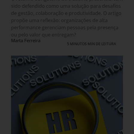
sido defendido como uma solução para desafios
de gestão, colaboração e produtividade. O artigo
propõe uma reflexão: organizações de alta
performance gerenciam pessoas pela presença
ou pelo valor que entregam?
Marta Ferreira
5 MINUTOS MIN DE LEITURA