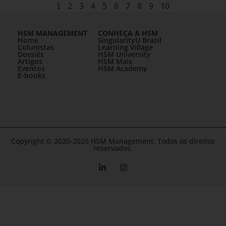
1
2
3
4
5
6
7
8
9
10
HSM MANAGEMENT
CONHEÇA A HSM
Home
SingularityU Brazil
Colunistas
Learning Village
Dossiês
HSM University
Artigos
HSM Mais
Eventos
HSM Academy
E-books
Copyright © 2020-2025 HSM Management. Todos os direitos
reservados.