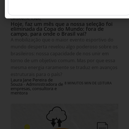
LIDERANÇA
,
CULTURA
5 DE AGOSTO DE 2026 08H00
ORGANIZACIONAL
Hoje, faz um mês que a nossa seleção foi
eliminada da Copa do Mundo: fora de
campo, para onde o Brasil vai?
A mobilização que o maior evento esportivo do
mundo desperta revelou algo poderoso sobre os
brasileiros: nossa capacidade de nos unir em
torno de um objetivo comum. Mas por que essa
mesma energia raramente se traduz em avanços
estruturais para o país?
Laura Jane Pereira de
8 MINUTOS MIN DE LEITURA
Souza - Administradora de
empresas, consultora e
mentora