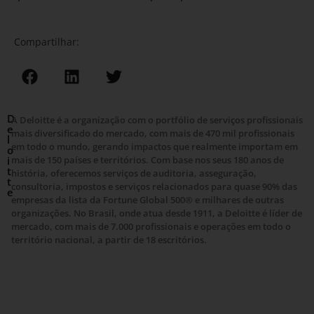
Compartilhar:
D
A Deloitte é a organização com o portfólio de serviços profissionais
e
mais diversificado do mercado, com mais de 470 mil profissionais
l
em todo o mundo, gerando impactos que realmente importam em
o
i
mais de 150 países e territórios. Com base nos seus 180 anos de
t
história, oferecemos serviços de auditoria, asseguração,
t
consultoria, impostos e serviços relacionados para quase 90% das
e
empresas da lista da Fortune Global 500® e milhares de outras
organizações. No Brasil, onde atua desde 1911, a Deloitte é líder de
mercado, com mais de 7.000 profissionais e operações em todo o
território nacional, a partir de 18 escritórios.