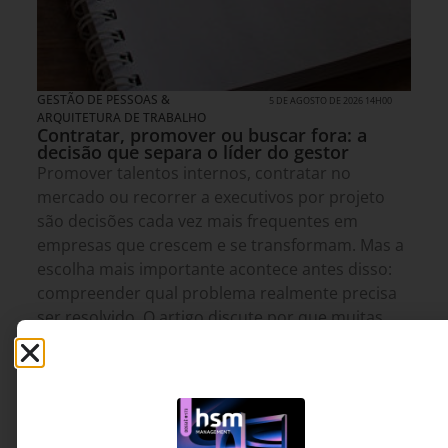
GESTÃO DE PESSOAS &
5 DE AGOSTO DE 2026 14H00
ARQUITETURA DE TRABALHO
Contratar, promover ou buscar fora: a
decisão que separa o líder do gestor
Promover talentos internos, contratar no
mercado ou recorrer a executivos por projeto
são decisões cada vez mais frequentes em
empresas que crescem e se transformam. Mas a
escolha mais importante acontece antes disso:
compreender qual problema realmente precisa
ser resolvido. O artigo discute por que muitas
organizações se concentram em preencher
posições rapidamente, quando deveriam dedicar
mais tempo a entender a natureza, a duração e a
complexidade dos desafios que enfrentam.
Juliana Ramalho - CEO da
4 MINUTOS MIN DE LEITURA
Talento Sênior