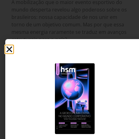
A mobilização que o maior evento esportivo do
mundo desperta revelou algo poderoso sobre os
brasileiros: nossa capacidade de nos unir em
torno de um objetivo comum. Mas por que essa
mesma energia raramente se traduz em avanços
estruturais para o país?
Laura Jane Pereira de
8 MINUTOS MIN DE LEITURA
Souza - Administradora de
empresas, consultora e
mentora