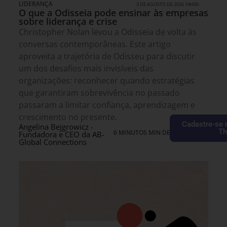
LIDERANÇA
3 DE AGOSTO DE 2026 14H00
O que a Odisseia pode ensinar às empresas
sobre liderança e crise
Christopher Nolan levou a Odisseia de volta às
conversas contemporâneas. Este artigo
aproveita a trajetória de Odisseu para discutir
um dos desafios mais invisíveis das
organizações: reconhecer quando estratégias
que garantiram sobrevivência no passado
passaram a limitar confiança, aprendizagem e
crescimento no presente.
Cadastre-se 
Angelina Bejgrowicz -
Th
6 MINUTOS MIN DE LEITURA
Fundadora e CEO da AB-
Global Connections