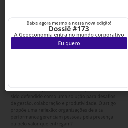
Baixe agora mesmo a nossa nova edição!
Dossiê #173
A Geoeconomia entra no mundo corporativo
Eu quero
GESTÃO DE PESSOAS &
4 DE AGOSTO DE 2026 14H00
ARQUITETURA DE TRABALHO
O retorno ao escritório e a ilusão do
controle
O retorno obrigatório ao trabalho presencial tem
sido defendido como uma solução para desafios
de gestão, colaboração e produtividade. O artigo
propõe uma reflexão: organizações de alta
performance gerenciam pessoas pela presença
ou pelo valor que entregam?