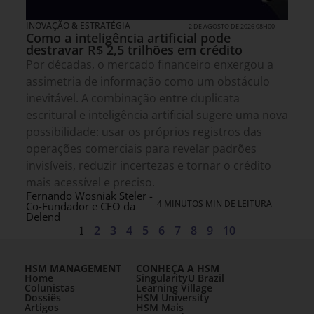
INOVAÇÃO & ESTRATÉGIA
2 DE AGOSTO DE 2026 08H00
Como a inteligência artificial pode
destravar R$ 2,5 trilhões em crédito
Por décadas, o mercado financeiro enxergou a
assimetria de informação como um obstáculo
inevitável. A combinação entre duplicata
escritural e inteligência artificial sugere uma nova
possibilidade: usar os próprios registros das
operações comerciais para revelar padrões
invisíveis, reduzir incertezas e tornar o crédito
mais acessível e preciso.
Fernando Wosniak Steler -
4 MINUTOS MIN DE LEITURA
Co-Fundador e CEO da
Delend
1
2
3
4
5
6
7
8
9
10
HSM MANAGEMENT
CONHEÇA A HSM
Home
SingularityU Brazil
Colunistas
Learning Village
Dossiês
HSM University
Artigos
HSM Mais