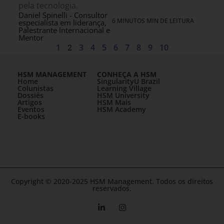
pela tecnologia.
Daniel Spinelli - Consultor
6 MINUTOS MIN DE LEITURA
especialista em liderança,
Palestrante Internacional e
Mentor
1
2
3
4
5
6
7
8
9
10
HSM MANAGEMENT
CONHEÇA A HSM
Home
SingularityU Brazil
Colunistas
Learning Village
Dossiês
HSM University
Artigos
HSM Mais
Eventos
HSM Academy
E-books
Copyright © 2020-2025 HSM Management. Todos os direitos
reservados.