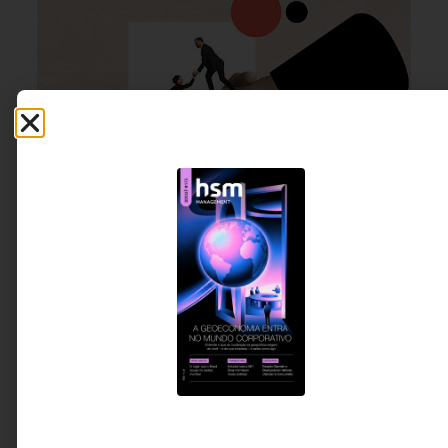
GESTÃO DE PESSOAS &
3 DE AGOSTO DE 2026 08H00
ARQUITETURA DE TRABALHO
A confiança é a nova infraestrutura da
velocidade
Por que relações saudáveis deixaram de ser