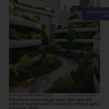
Cadastre-se 
Th
INOVAÇÃO & ESTRATÉGIA
,
ESG
1º DE AGOSTO DE 2026 14H00
Eficiência antes da geração: por que um
edifício sustentável consumirá menos para
entregar mais