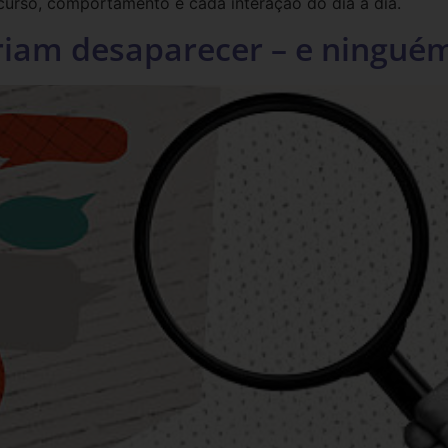
scurso, comportamento e cada interação do dia a dia.
am desaparecer – e ninguém 