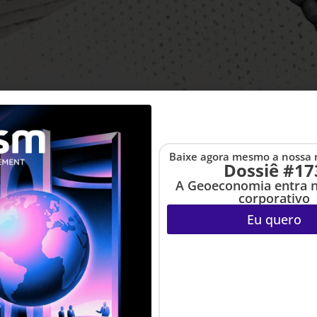
se adaptar. Este artigo mostra por que a relevância das
ar o tempo, integrar diversidade e transformar propósito 
iestly: quando o algoritmo d
Baixe agora mesmo a nossa 
Dossiê #17
A Geoeconomia entra 
corporativo
Eu quero