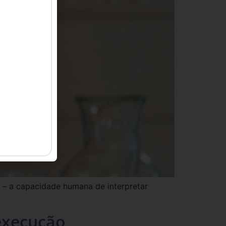
e – a capacidade humana de interpretar
 execução