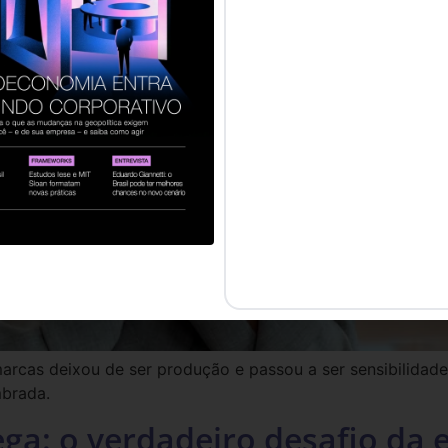
 marcas deixou de ser produção e passou a ser sensibilidad
mbrada.
ega: o verdadeiro desafio da