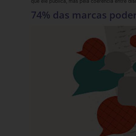
que ele publica, mas pela coerência entre di
74% das marcas poderi