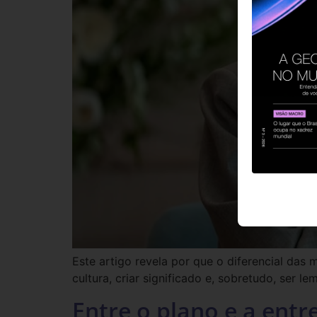
Este artigo revela por que o diferencial das
cultura, criar significado e, sobretudo, ser le
Entre o plano e a entr