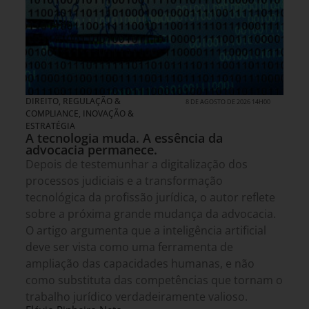
DIREITO, REGULAÇÃO &
8 DE AGOSTO DE 2026 14H00
COMPLIANCE
,
INOVAÇÃO &
ESTRATÉGIA
A tecnologia muda. A essência da
advocacia permanece.
Depois de testemunhar a digitalização dos
processos judiciais e a transformação
tecnológica da profissão jurídica, o autor reflete
sobre a próxima grande mudança da advocacia.
O artigo argumenta que a inteligência artificial
deve ser vista como uma ferramenta de
ampliação das capacidades humanas, e não
como substituta das competências que tornam o
trabalho jurídico verdadeiramente valioso.