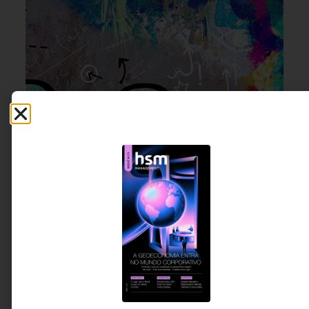
INOVAÇÃO & ESTRATÉGIA
7 DE AGOSTO DE 2026 09H00
O que separa empresas inovadoras das
que apenas fazem inovação
Programas de startups, laboratórios de inovação
e investimentos em inteligência artificial