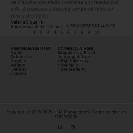
de trabalho e pressão crescente por resultados,
o RH é chamado a assumir um papel cada vez
mais estratégico.
Valéria Siqueira -
3 MINUTOS MIN DE LEITURA
Fundadora da Let’s Level
1
2
3
4
5
6
7
8
9
10
HSM MANAGEMENT
CONHEÇA A HSM
Home
SingularityU Brazil
Colunistas
Learning Village
Dossiês
HSM University
Artigos
HSM Mais
Eventos
HSM Academy
E-books
Copyright © 2020-2025 HSM Management. Todos os direitos
reservados.