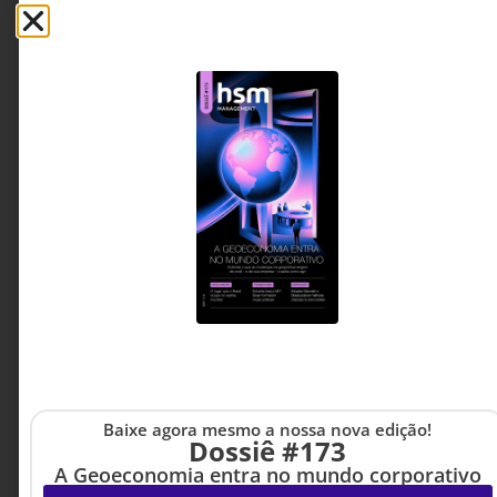
INOVAÇÃO & ESTRATÉGIA
,
7 DE AGOSTO DE 2026 14H00
Baixe agora mesmo a nossa nova edição!
TECNOLOGIA & INTELIGENCIA
Dossiê #173
ARTIFICIAL
Empresas preparadas para a próxima
A Geoeconomia entra no mundo corporativo
década não usam IA. Elas se reorganizam