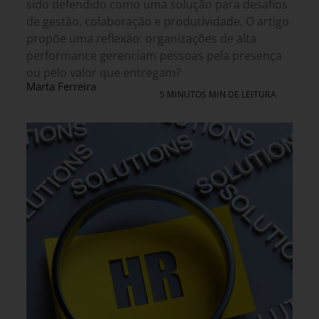
sido defendido como uma solução para desafios
de gestão, colaboração e produtividade. O artigo
propõe uma reflexão: organizações de alta
performance gerenciam pessoas pela presença
ou pelo valor que entregam?
Marta Ferreira
5 MINUTOS MIN DE LEITURA