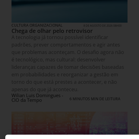
CULTURA ORGANIZACIONAL
8 DE AGOSTO DE 2026 08H00
Chega de olhar pelo retrovisor
A tecnologia já tornou possível identificar
padrões, prever comportamentos e agir antes
que problemas aconteçam. O desafio agora não
é tecnológico, mas cultural: desenvolver
lideranças capazes de tomar decisões baseadas
em probabilidades e reorganizar a gestão em
torno do que está prestes a acontecer, e não
apenas do que já aconteceu.
Wilian Luis Domingues -
6 MINUTOS MIN DE LEITURA
CIO da Tempo