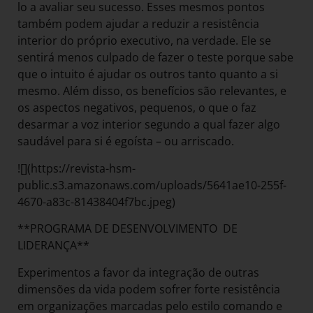
lo a avaliar seu sucesso. Esses mesmos pontos
também podem ajudar a reduzir a resistência
interior do próprio executivo, na verdade. Ele se
sentirá menos culpado de fazer o teste porque sabe
que o intuito é ajudar os outros tanto quanto a si
mesmo. Além disso, os benefícios são relevantes, e
os aspectos negativos, pequenos, o que o faz
desarmar a voz interior segundo a qual fazer algo
saudável para si é egoísta – ou arriscado.
![](https://revista-hsm-
public.s3.amazonaws.com/uploads/5641ae10-255f-
4670-a83c-81438404f7bc.jpeg)
**PROGRAMA DE DESENVOLVIMENTO DE
LIDERANÇA**
Experimentos a favor da integração de outras
dimensões da vida podem sofrer forte resistência
em organizações marcadas pelo estilo comando e