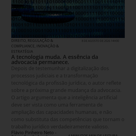
DIREITO, REGULAÇÃO &
8 DE AGOSTO DE 2026 14H00
COMPLIANCE
,
INOVAÇÃO &
ESTRATÉGIA
A tecnologia muda. A essência da
advocacia permanece.
Depois de testemunhar a digitalização dos
processos judiciais e a transformação
tecnológica da profissão jurídica, o autor reflete
sobre a próxima grande mudança da advocacia.
O artigo argumenta que a inteligência artificial
deve ser vista como uma ferramenta de
ampliação das capacidades humanas, e não
como substituta das competências que tornam o
trabalho jurídico verdadeiramente valioso.
Flávio Pinheiro Neto -
4 MINUTOS MIN DE LEITURA