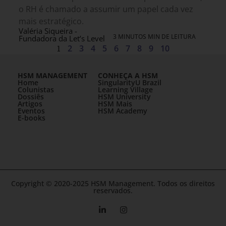
o RH é chamado a assumir um papel cada vez
mais estratégico.
Valéria Siqueira -
3 MINUTOS MIN DE LEITURA
Fundadora da Let’s Level
1
2
3
4
5
6
7
8
9
10
HSM MANAGEMENT
CONHEÇA A HSM
Home
SingularityU Brazil
Colunistas
Learning Village
Dossiês
HSM University
Artigos
HSM Mais
Eventos
HSM Academy
E-books
Copyright © 2020-2025 HSM Management. Todos os direitos
reservados.