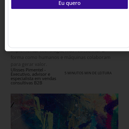
ao redor dela.
Eu quero
A inteligência artificial deixou de ser apenas uma
ferramenta de apoio para se tornar uma
infraestrutura capaz de reorganizar decisões,
processos e modelos de trabalho. Em um
cenário marcado pelo avanço dos agentes
inteligentes, o desafio das lideranças já não é
implementar tecnologia, mas redesenhar a
forma como humanos e máquinas colaboram
para gerar valor.
Ulisses Pimentel -
5 MINUTOS MIN DE LEITURA
Executivo, advisor e
especialista em vendas
consultivas B2B