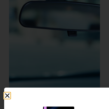
CULTURA ORGANIZACIONAL
8 DE AGOSTO DE 2026 08H00
Chega de olhar pelo retrovisor
A tecnologia já tornou possível identificar