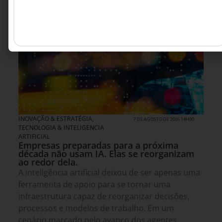
INOVAÇÃO & ESTRATÉGIA
,
7 DE AGOSTO DE 2026 14H00
TECNOLOGIA & INTELIGENCIA
ARTIFICIAL
Empresas preparadas para a próxima
década não usam IA. Elas se reorganizam
ao redor dela.
A inteligência artificial deixou de ser apenas uma
ferramenta de apoio para se tornar uma
infraestrutura capaz de reorganizar decisões,
processos e modelos de trabalho. Em um
cenário marcado pelo avanço dos agentes