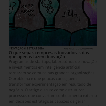
INOVAÇÃO & ESTRATÉGIA
7 DE AGOSTO DE 2026 09H00
O que separa empresas inovadoras das
que apenas fazem inovação
Programas de startups, laboratórios de inovação
e investimentos em inteligência artificial
tornaram-se comuns nas grandes organizações.
O problema é que poucas conseguem
transformar experimentação em resultado de
negócio. O artigo discute como estruturar
processos que convertam conhecimento externo
em decisões estratégicas capazes de gerar