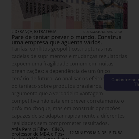
LIDERANÇA
,
ESTRATÉGIA
6 DE AGOSTO DE 2026 17H00
Pare de tentar prever o mundo. Construa
uma empresa que aguenta vários.
Tarifas, conflitos geopolíticos, rupturas nas
cadeias de suprimentos e mudanças regulatórias
expõem uma fragilidade comum em muitas
organizações: a dependência de um único
cenário de futuro. Ao analisar os efeitos recentes
Cadastre-se 
Th
do tarifaço sobre produtos brasileiros, o artigo
argumenta que a verdadeira vantagem
competitiva não está em prever corretamente o
próximo choque, mas em construir operações
capazes de se adaptar rapidamente a diferentes
realidades sem comprometer resultados.
Átila Persici Filho - CINO,
12 MINUTOS MIN DE LEITURA
professor de MBA e Pós-
Tech na FIAP e Conselheiro