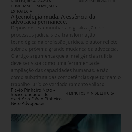
DIREITO, REGULAÇÃO &
8 DE AGOSTO DE 2026 14H00
COMPLIANCE
,
INOVAÇÃO &
ESTRATÉGIA
A tecnologia muda. A essência da
advocacia permanece.
Depois de testemunhar a digitalização dos
processos judiciais e a transformação
tecnológica da profissão jurídica, o autor reflete
sobre a próxima grande mudança da advocacia.
O artigo argumenta que a inteligência artificial
deve ser vista como uma ferramenta de
ampliação das capacidades humanas, e não
como substituta das competências que tornam o
trabalho jurídico verdadeiramente valioso.
Flávio Pinheiro Neto -
4 MINUTOS MIN DE LEITURA
Sócio-fundador do
escritório Flávio Pinheiro
Neto Advogados