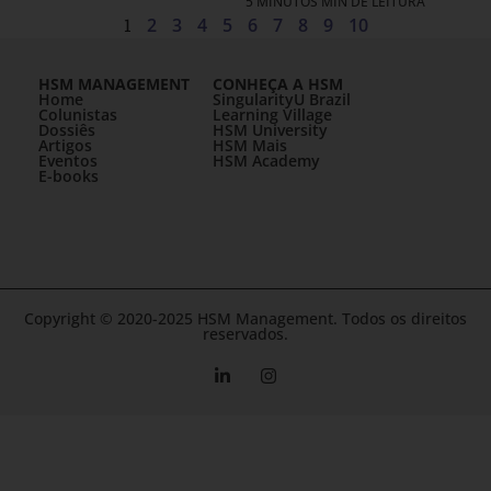
5 MINUTOS MIN DE LEITURA
1
2
3
4
5
6
7
8
9
10
HSM MANAGEMENT
CONHEÇA A HSM
Home
SingularityU Brazil
Colunistas
Learning Village
Dossiês
HSM University
Artigos
HSM Mais
Eventos
HSM Academy
E-books
Copyright © 2020-2025 HSM Management. Todos os direitos
reservados.