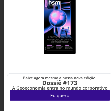
padrões, prever comportamentos e agir antes
que problemas aconteçam. O desafio agora não
é tecnológico, mas cultural: desenvolver
lideranças capazes de tomar decisões baseadas
em probabilidades e reorganizar a gestão em
torno do que está prestes a acontecer, e não
apenas do que já aconteceu.
Wilian Luis Domingues -
6 MINUTOS MIN DE LEITURA
CIO da Tempo
Baixe agora mesmo a nossa nova edição!
Dossiê #173
A Geoeconomia entra no mundo corporativo
Eu quero