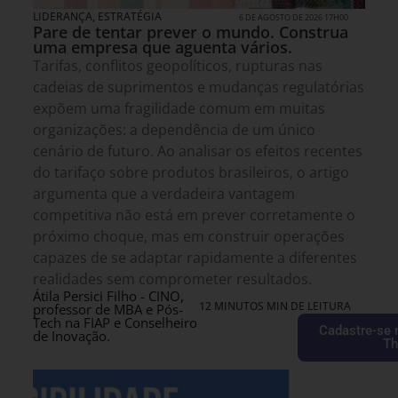
LIDERANÇA
,
ESTRATÉGIA
6 DE AGOSTO DE 2026 17H00
Pare de tentar prever o mundo. Construa
uma empresa que aguenta vários.
Tarifas, conflitos geopolíticos, rupturas nas
cadeias de suprimentos e mudanças regulatórias
expõem uma fragilidade comum em muitas
organizações: a dependência de um único
cenário de futuro. Ao analisar os efeitos recentes
do tarifaço sobre produtos brasileiros, o artigo
argumenta que a verdadeira vantagem
competitiva não está em prever corretamente o
próximo choque, mas em construir operações
capazes de se adaptar rapidamente a diferentes
realidades sem comprometer resultados.
Átila Persici Filho - CINO,
12 MINUTOS MIN DE LEITURA
professor de MBA e Pós-
Tech na FIAP e Conselheiro
Cadastre-se 
de Inovação.
Th