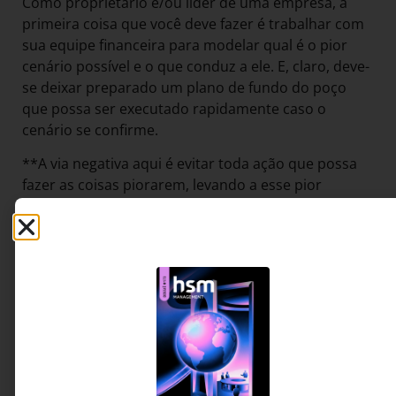
Como proprietário e/ou líder de uma empresa, a
primeira coisa que você deve fazer é trabalhar com
sua equipe financeira para modelar qual é o pior
cenário possível e o que conduz a ele. E, claro, deve-
se deixar preparado um plano de fundo do poço
que possa ser executado rapidamente caso o
cenário se confirme.
**A via negativa aqui é evitar toda ação que possa
fazer as coisas piorarem, levando a esse pior
cenário.**
2. Mitigar o impacto em sua receita.
A menos que você tenha a sorte de estar em um
setor como o de itens essenciais em casa, o de
videoconferências ou delivery de alimentos, deve
precisa cortar despesas no presente. A _Inc._ sugere
negociar novos termos mais flexíveis com os
parceiros e prestadores de serviços.