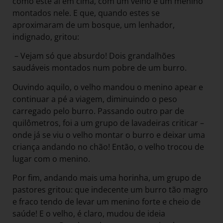
como este aí em cima, com um velho e um menino
montados nele. E que, quando estes se
aproximaram de um bosque, um lenhador,
indignado, gritou:
– Vejam só que absurdo! Dois grandalhões
saudáveis montados num pobre de um burro.
Ouvindo aquilo, o velho mandou o menino apear e
continuar a pé a viagem, diminuindo o peso
carregado pelo burro. Passando outro par de
quilômetros, foi a um grupo de lavadeiras criticar –
onde já se viu o velho montar o burro e deixar uma
criança andando no chão! Então, o velho trocou de
lugar com o menino.
Por fim, andando mais uma horinha, um grupo de
pastores gritou: que indecente um burro tão magro
e fraco tendo de levar um menino forte e cheio de
saúde! E o velho, é claro, mudou de ideia