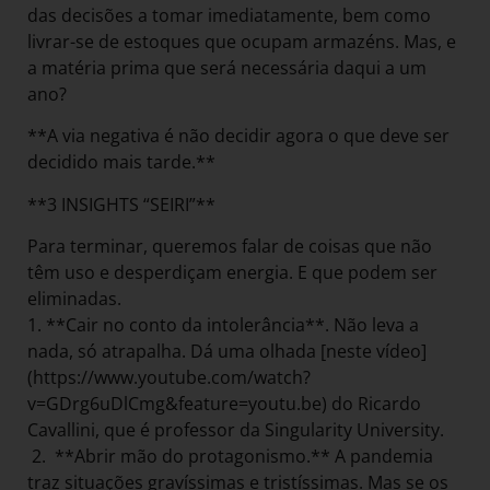
das decisões a tomar imediatamente, bem como
livrar-se de estoques que ocupam armazéns. Mas, e
a matéria prima que será necessária daqui a um
ano?
**A via negativa é não decidir agora o que deve ser
decidido mais tarde.**
**3 INSIGHTS “SEIRI”**
Para terminar, queremos falar de coisas que não
têm uso e desperdiçam energia. E que podem ser
eliminadas.
1. **Cair no conto da intolerância**. Não leva a
nada, só atrapalha. Dá uma olhada [neste vídeo]
(https://www.youtube.com/watch?
v=GDrg6uDlCmg&feature=youtu.be) do Ricardo
Cavallini, que é professor da Singularity University.
2. **Abrir mão do protagonismo.** A pandemia
traz situações gravíssimas e tristíssimas. Mas se os