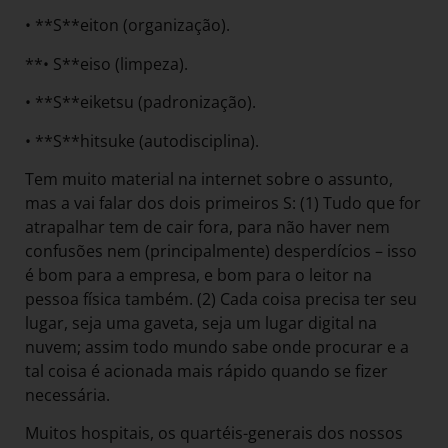
• **S**eiton (organização).
**• S**eiso (limpeza).
• **S**eiketsu (padronização).
• **S**hitsuke (autodisciplina).
Tem muito material na internet sobre o assunto,
mas a vai falar dos dois primeiros S: (1) Tudo que for
atrapalhar tem de cair fora, para não haver nem
confusões nem (principalmente) desperdícios – isso
é bom para a empresa, e bom para o leitor na
pessoa física também. (2) Cada coisa precisa ter seu
lugar, seja uma gaveta, seja um lugar digital na
nuvem; assim todo mundo sabe onde procurar e a
tal coisa é acionada mais rápido quando se fizer
necessária.
Muitos hospitais, os quartéis-generais dos nossos