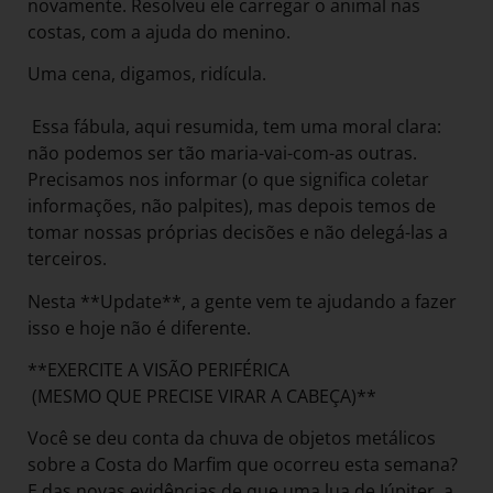
novamente. Resolveu ele carregar o animal nas
costas, com a ajuda do menino.
Uma cena, digamos, ridícula.
Essa fábula, aqui resumida, tem uma moral clara:
não podemos ser tão maria-vai-com-as outras.
Precisamos nos informar (o que significa coletar
informações, não palpites), mas depois temos de
tomar nossas próprias decisões e não delegá-las a
terceiros.
Nesta **Update**, a gente vem te ajudando a fazer
isso e hoje não é diferente.
**EXERCITE A VISÃO PERIFÉRICA
(MESMO QUE PRECISE VIRAR A CABEÇA)**
Você se deu conta da chuva de objetos metálicos
sobre a Costa do Marfim que ocorreu esta semana?
E das novas evidências de que uma lua de Júpiter, a