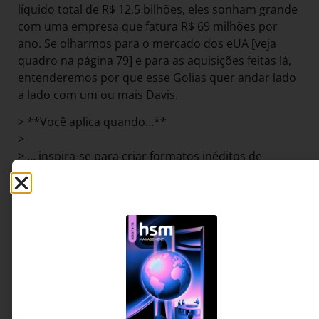
líquido total de R$ 12,5 bilhões, eles sonham grande
com uma empresa que fatura R$ 69 milhões por
ano. Se olharmos para o mercado dos eUA [veja
quadro na página 79] e para as aquisições feitas lá,
entenderemos por que esse Golias quer andar lado
a lado com um ou mais Davis.
> **Você aplica quando…**
>
> … inspira-se para criar formatos inéditos de
parcerias entre players grandes e pequenos, para
qualquer que seja o mercado. … entende a
relevância de unir força de inovação com
capacidade de execução.
Compartilhar: