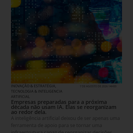
INOVAÇÃO & ESTRATÉGIA
,
7 DE AGOSTO DE 2026 14H00
TECNOLOGIA & INTELIGENCIA
ARTIFICIAL
Empresas preparadas para a próxima
década não usam IA. Elas se reorganizam
ao redor dela.
A inteligência artificial deixou de ser apenas uma
ferramenta de apoio para se tornar uma
infraestrutura capaz de reorganizar decisões,