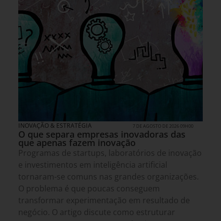
INOVAÇÃO & ESTRATÉGIA
7 DE AGOSTO DE 2026 09H00
O que separa empresas inovadoras das
que apenas fazem inovação
Programas de startups, laboratórios de inovação
e investimentos em inteligência artificial
tornaram-se comuns nas grandes organizações.
O problema é que poucas conseguem
transformar experimentação em resultado de
negócio. O artigo discute como estruturar