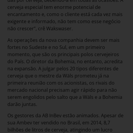
das por cerveja, bebendo-a em todas as ocasiões. A
cerveja especial tem enorme potencial de
encantamento e, como o cliente está cada vez mais
exigente e informado, não tem como esse negócio
não crescer”, crê Wakswaser.
As operações da nova companhia devem ser mais
fortes no Sudeste e no Sul, em um primeiro
momento, que são os principais polos cervejeiros
do País. O diretor da Bohemia, no entanto, acredita
na expansão. A julgar pelos 20 tipos diferentes de
cerveja que o mestre da Wäls prometeu já na
primeira reunião com os acionistas, os rivais do
mercado nacional precisam agir rápido para não
serem engolidos pelo salto que a Wäls e a Bohemia
darão juntas.
Os gestores da AB InBev estão animados. Apesar de
sua Ambev ter vendido no Brasil, em 2014, 8,7
bilhões de litros de cerveja, atingindo um lucro