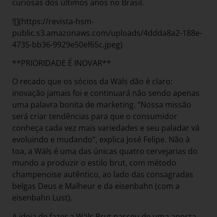
curiosas dos últimos anos no Brasil.
![](https://revista-hsm-
public.s3.amazonaws.com/uploads/4ddda8a2-188e-
4735-bb36-9929e50ef65c.jpeg)
**PRIORIDADE É INOVAR**
O recado que os sócios da Wäls dão é claro:
inovação jamais foi e continuará não sendo apenas
uma palavra bonita de marketing. “Nossa missão
será criar tendências para que o consumidor
conheça cada vez mais variedades e seu paladar vá
evoluindo e mudando”, explica José Felipe. Não à
toa, a Wäls é uma das únicas quatro cervejarias do
mundo a produzir o estilo brut, com método
champenoise autêntico, ao lado das consagradas
belgas Deus e Malheur e da eisenbahn (com a
eisenbahn Lust).
A ideia de fazer a Wäls Brut nasceu de uma aposta