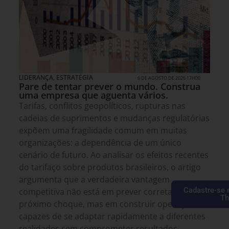
LIDERANÇA
,
ESTRATÉGIA
6 DE AGOSTO DE 2026 17H00
Pare de tentar prever o mundo. Construa
uma empresa que aguenta vários.
Tarifas, conflitos geopolíticos, rupturas nas
cadeias de suprimentos e mudanças regulatórias
expõem uma fragilidade comum em muitas
organizações: a dependência de um único
cenário de futuro. Ao analisar os efeitos recentes
do tarifaço sobre produtos brasileiros, o artigo
argumenta que a verdadeira vantagem
Cadastre-se 
competitiva não está em prever corretamente o
Th
próximo choque, mas em construir operações
capazes de se adaptar rapidamente a diferentes
realidades sem comprometer resultados.