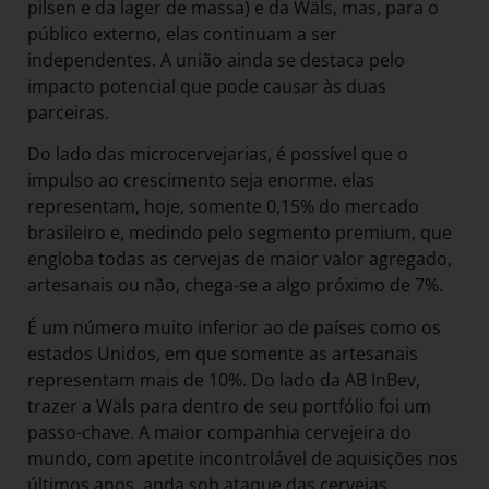
pilsen e da lager de massa) e da Wäls, mas, para o
público externo, elas continuam a ser
independentes. A união ainda se destaca pelo
impacto potencial que pode causar às duas
parceiras.
Do lado das microcervejarias, é possível que o
impulso ao crescimento seja enorme. elas
representam, hoje, somente 0,15% do mercado
brasileiro e, medindo pelo segmento premium, que
engloba todas as cervejas de maior valor agregado,
artesanais ou não, chega-se a algo próximo de 7%.
É um número muito inferior ao de países como os
estados Unidos, em que somente as artesanais
representam mais de 10%. Do lado da AB InBev,
trazer a Wäls para dentro de seu portfólio foi um
passo-chave. A maior companhia cervejeira do
mundo, com apetite incontrolável de aquisições nos
últimos anos, anda sob ataque das cervejas