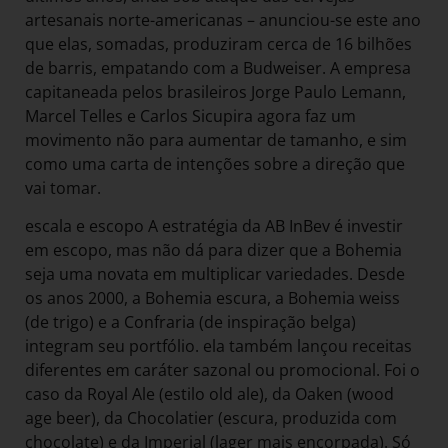
artesanais norte-americanas – anunciou-se este ano
que elas, somadas, produziram cerca de 16 bilhões
de barris, empatando com a Budweiser. A empresa
capitaneada pelos brasileiros Jorge Paulo Lemann,
Marcel Telles e Carlos Sicupira agora faz um
movimento não para aumentar de tamanho, e sim
como uma carta de intenções sobre a direção que
vai tomar.
escala e escopo A estratégia da AB InBev é investir
em escopo, mas não dá para dizer que a Bohemia
seja uma novata em multiplicar variedades. Desde
os anos 2000, a Bohemia escura, a Bohemia weiss
(de trigo) e a Confraria (de inspiração belga)
integram seu portfólio. ela também lançou receitas
diferentes em caráter sazonal ou promocional. Foi o
caso da Royal Ale (estilo old ale), da Oaken (wood
age beer), da Chocolatier (escura, produzida com
chocolate) e da Imperial (lager mais encorpada). Só