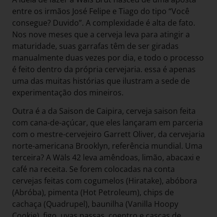
entre os irmãos José Felipe e Tiago do tipo “Você
consegue? Duvido”. A complexidade é alta de fato.
Nos nove meses que a cerveja leva para atingir a
maturidade, suas garrafas têm de ser giradas
manualmente duas vezes por dia, e todo o processo
é feito dentro da própria cervejaria. essa é apenas
uma das muitas histórias que ilustram a sede de
experimentação dos mineiros.
Outra é a da Saison de Caipira, cerveja saison feita
com cana-de-açúcar, que eles lançaram em parceria
com o mestre-cervejeiro Garrett Oliver, da cervejaria
norte-americana Brooklyn, referência mundial. Uma
terceira? A Wäls 42 leva amêndoas, limão, abacaxi e
café na receita. Se forem colocadas na conta
cervejas feitas com cogumelos (Hiratake), abóbora
(Abróba), pimenta (Hot Petroleum), chips de
cachaça (Quadrupel), baunilha (Vanilla Hoopy
Cookie), figo, uvas passas, coentro e cascas de