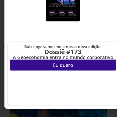
Baixe agora mesmo a nossa nova edição!
Dossiê #173
A Geoeconomia entra no mundo corporativo
Eu quero
Artigos relacionados