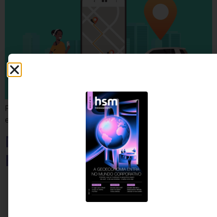
Programas de T&D corporativo se apoiavam em ideias
erradas, afirma artigo de 2015
Minha “memorabilia” de
HSM Management