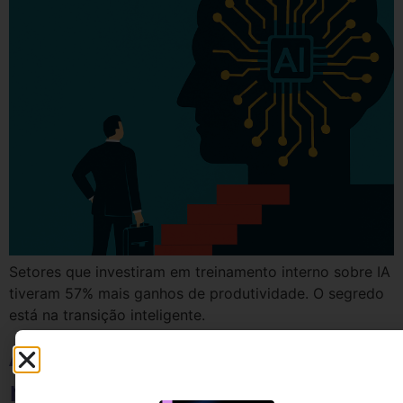
Setores que investiram em treinamento interno sobre IA
tiveram 57% mais ganhos de produtividade. O segredo
está na transição inteligente.
Atendimento sem espera: a
revolução da automação