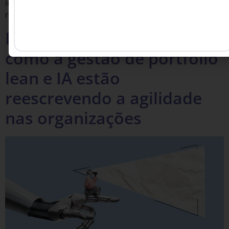
investiu em automação. O tempo de resposta agora é o
novo preço da fidelização
Da estratégia à execução:
como a gestão de portfólio
lean e IA estão
reescrevendo a agilidade
nas organizações