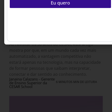
Eu quero
INOVAÇÃO & ESTRATÉGIA
26 DE JUNHO DE 2026 14H00
O que significa educar quando as máquinas
também aprendem?
Ao revisitar os 30 anos do CESAR, este artigo
mostra por que, em um mundo cada vez mais
automatizado, a vantagem competitiva não
estará apenas na tecnologia, mas na capacidade
de formar pessoas que saibam interpretar,
conectar e dar sentido ao conhecimento.
Janaina Calazans - Gerente
6 MINUTOS MIN DE LEITURA
de Ensino Superior da
CESAR School