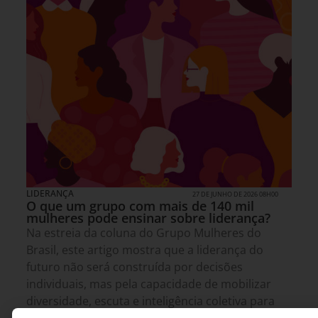
LIDERANÇA
27 DE JUNHO DE 2026 08H00
O que um grupo com mais de 140 mil
mulheres pode ensinar sobre liderança?
Na estreia da coluna do Grupo Mulheres do
Brasil, este artigo mostra que a liderança do
futuro não será construída por decisões
individuais, mas pela capacidade de mobilizar
diversidade, escuta e inteligência coletiva para
enfrentar desafios que já não cabem em uma