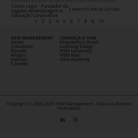
Carlos Legal - Fundador da
5 MINUTOS MIN DE LEITURA
Legalas Aprendizagem e
Educação Corporativa
1
2
3
4
5
6
7
8
9
10
HSM MANAGEMENT
CONHEÇA A HSM
Home
SingularityU Brazil
Colunistas
Learning Village
Dossiês
HSM University
Artigos
HSM Mais
Eventos
HSM Academy
E-books
Copyright © 2020-2025 HSM Management. Todos os direitos
reservados.