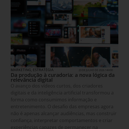
MARKETING
,
ESTRATÉGIA
23 DE JULHO DE 2026 14H00
Da produção à curadoria: a nova lógica da
relevância digital
O avanço dos vídeos curtos, dos criadores
digitais e da inteligência artificial transformou a
forma como consumimos informação e
entretenimento. O desafio das empresas agora
não é apenas alcançar audiências, mas construir
confiança, interpretar comportamentos e criar
experiências capazes de permanecer na