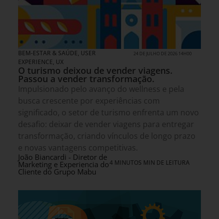
BEM-ESTAR & SAÚDE
,
USER
24 DE JULHO DE 2026 14H00
EXPERIENCE, UX
O turismo deixou de vender viagens.
Passou a vender transformação.
Impulsionado pelo avanço do wellness e pela
busca crescente por experiências com
significado, o setor de turismo enfrenta um novo
desafio: deixar de vender viagens para entregar
transformação, criando vínculos de longo prazo
e novas vantagens competitivas.
João Biancardi - Diretor de
4 MINUTOS MIN DE LEITURA
Marketing e Experiencia do
Cliente do Grupo Mabu