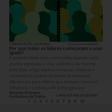
COMUNICAÇÃO
,
LIDERANÇA
23 DE JULHO DE 2026 08H00
Por que todos os líderes começaram a soar
iguais?
A autenticidade virou commodity quando todo
mundo aprendeu a soar autêntico do mesmo
jeito. Este artigo explora como voz, vivência e
consistência podem se tornar os principais
diferenciais para líderes que desejam construir
influência e confiança de forma genuína.
Amanda Graciano -
5 MINUTOS MIN DE LEITURA
Fundadora da Trama
1
2
3
4
5
6
7
8
9
10