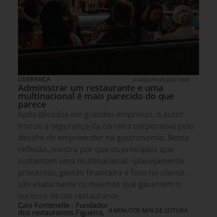
LIDERANÇA
26 DE JULHO DE 2026 13H00
Administrar um restaurante e uma
multinacional é mais parecido do que
parece
Após décadas em grandes empresas, o autor
trocou a segurança da carreira corporativa pelo
desafio de empreender na gastronomia. Nesta
reflexão, mostra por que os princípios que
sustentam uma multinacional - planejamento,
processos, gestão financeira e foco no cliente -
são exatamente os mesmos que garantem o
sucesso de um restaurante.
Caio Fontenelle - Fundador
4 MINUTOS MIN DE LEITURA
dos restaurantes Figueira,