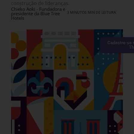
construção de lideranças.
Chieko Aoki - Fundadora e
3 MINUTOS MIN DE LEITURA
presidente da Blue Tree
Hotels
Cadastre-se 
Th