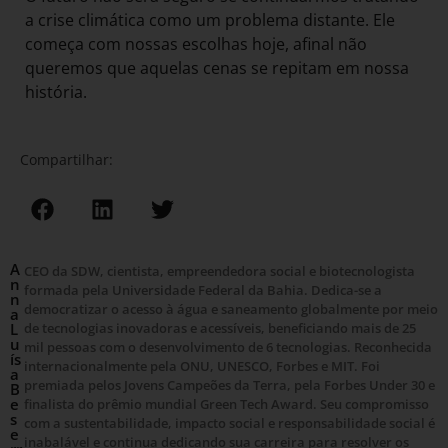
a crise climática como um problema distante. Ele
começa com nossas escolhas hoje, afinal não
queremos que aquelas cenas se repitam em nossa
história.
Compartilhar:
A
CEO da SDW, cientista, empreendedora social e biotecnologista
n
formada pela Universidade Federal da Bahia. Dedica-se a
n
democratizar o acesso à água e saneamento globalmente por meio
a
L
de tecnologias inovadoras e acessíveis, beneficiando mais de 25
u
mil pessoas com o desenvolvimento de 6 tecnologias. Reconhecida
ís
internacionalmente pela ONU, UNESCO, Forbes e MIT. Foi
a
premiada pelos Jovens Campeões da Terra, pela Forbes Under 30 e
B
e
finalista do prêmio mundial Green Tech Award. Seu compromisso
s
com a sustentabilidade, impacto social e responsabilidade social é
e
inabalável e continua dedicando sua carreira para resolver os