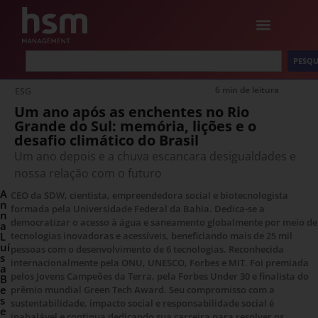
PESQU
6 min de leitura
ESG
Um ano após as enchentes no Rio
Grande do Sul: memória, lições e o
desafio climático do Brasil
Um ano depois e a chuva escancara desigualdades e
nossa relação com o futuro
A
CEO da SDW, cientista, empreendedora social e biotecnologista
n
formada pela Universidade Federal da Bahia. Dedica-se a
n
democratizar o acesso à água e saneamento globalmente por meio de
a
L
tecnologias inovadoras e acessíveis, beneficiando mais de 25 mil
uí
pessoas com o desenvolvimento de 6 tecnologias. Reconhecida
s
internacionalmente pela ONU, UNESCO, Forbes e MIT. Foi premiada
a
pelos Jovens Campeões da Terra, pela Forbes Under 30 e finalista do
B
e
prêmio mundial Green Tech Award. Seu compromisso com a
s
sustentabilidade, impacto social e responsabilidade social é
e
inabalável e continua dedicando sua carreira para resolver os