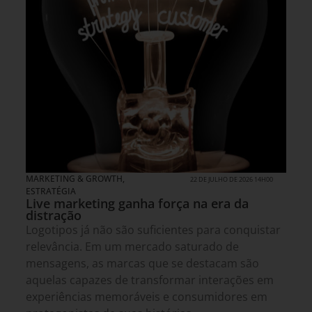
MARKETING & GROWTH
,
22 DE JULHO DE 2026 14H00
ESTRATÉGIA
Live marketing ganha força na era da
distração
Logotipos já não são suficientes para conquistar
relevância. Em um mercado saturado de
mensagens, as marcas que se destacam são
aquelas capazes de transformar interações em
experiências memoráveis e consumidores em