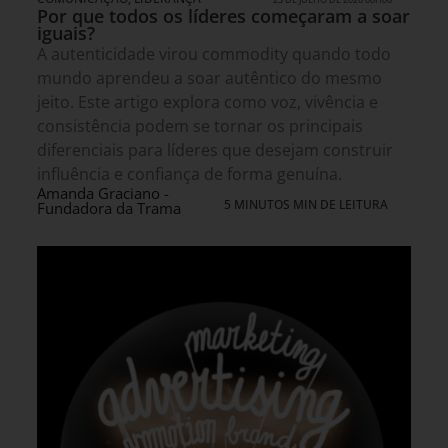
Por que todos os líderes começaram a soar
iguais?
A autenticidade virou commodity quando todo
mundo aprendeu a soar autêntico do mesmo
jeito. Este artigo explora como voz, vivência e
consistência podem se tornar os principais
diferenciais para líderes que desejam construir
influência e confiança de forma genuína.
Amanda Graciano -
5 MINUTOS MIN DE LEITURA
Fundadora da Trama