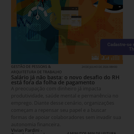
Cadastre-se 
Th
GESTÃO DE PESSOAS &
24 DE JULHO DE 2026 08H00
ARQUITETURA DE TRABALHO
Salário já não basta: o novo desafio do RH
está fora da folha de pagamento
A preocupação com dinheiro já impacta
produtividade, saúde mental e permanência no
emprego. Diante desse cenário, organizações
começam a repensar seu papel e a buscar
formas de apoiar colaboradores sem invadir sua
autonomia financeira.
Vivian Pardini -
4 MINUTOS MIN DE LEITURA