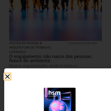
GESTÃO DE PESSOAS &
25 DE JULHO DE 2026 14H00
ARQUITETURA DE TRABALHO
,
LIDERANÇA
O engajamento não nasce das pessoas.
Nasce do ambiente.
Muitas organizações ainda tratam o
engajamento como uma característica individual,
quando ele é, em grande parte, resultado do
contexto que a liderança constrói. Este artigo
mostra como confiança, autonomia, segurança
psicológica e qualidade das relações influenciam
diretamente a disposição das pessoas para
inovar, colaborar e gerar resultados