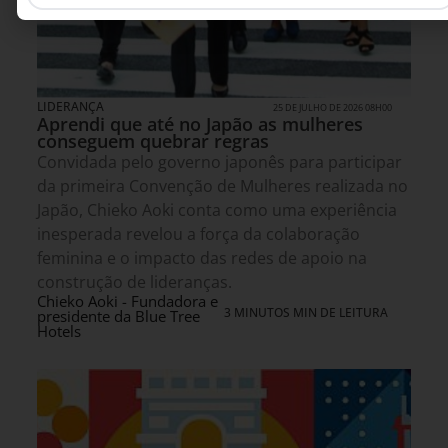
LIDERANÇA
25 DE JULHO DE 2026 08H00
Aprendi que até no Japão as mulheres
conseguem quebrar regras
Convidada pelo governo japonês para participar
da primeira Convenção de Mulheres realizada no
Japão, Chieko Aoki conta como uma experiência
inesperada revelou a força da colaboração
feminina e o impacto das redes de apoio na
construção de lideranças.
Chieko Aoki - Fundadora e
3 MINUTOS MIN DE LEITURA
presidente da Blue Tree
Hotels