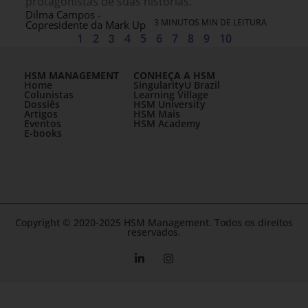
protagonistas de suas histórias.
Dilma Campos -
3 MINUTOS MIN DE LEITURA
Copresidente da Mark Up
1
2
3
4
5
6
7
8
9
10
HSM MANAGEMENT
CONHEÇA A HSM
Home
SingularityU Brazil
Colunistas
Learning Village
Dossiês
HSM University
Artigos
HSM Mais
Eventos
HSM Academy
E-books
Copyright © 2020-2025 HSM Management. Todos os direitos
reservados.