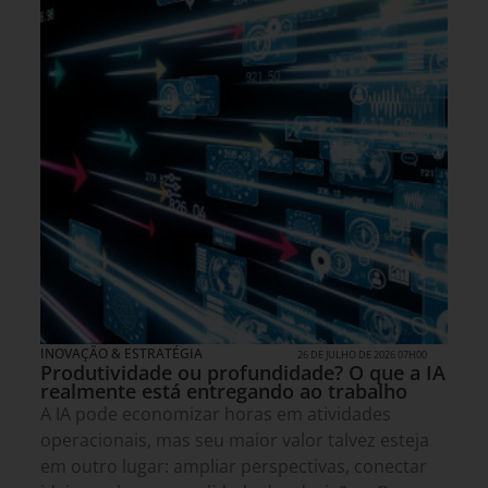
INOVAÇÃO & ESTRATÉGIA
26 DE JULHO DE 2026 07H00
Produtividade ou profundidade? O que a IA
realmente está entregando ao trabalho
A IA pode economizar horas em atividades
operacionais, mas seu maior valor talvez esteja
em outro lugar: ampliar perspectivas, conectar