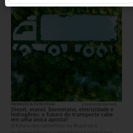
INOVAÇÃO & ESTRATÉGIA
10 DE JULHO DE 2026 14H00
Diesel, etanol, biometano, eletricidade e
hidrogênio: o futuro do transporte cabe
em uma única aposta?
O futuro dos caminhões no Brasil será
multienergético, e a engenharia nacional terá