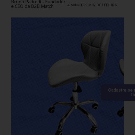
Bruno Padredi - Fundador
4 MINUTOS MIN DE LEITURA
e CEO da B2B Match
Cadastre-se 
Th