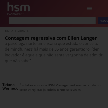
PESQU
UNCATEGORIZED
Contagem regressiva com Ellen Langer
a psicóloga norte-americana que estuda o conceito
de mindfulness há mais de 35 anos garante: “o líder
inovador é aquele que não sente vergonha de admitir
que não sabe”
Ticiana
É colaboradora de HSM Management e especialista no
Werneck
setor varejista; já cobriu o NRF seis vezes.