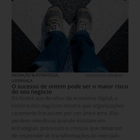
INOVAÇÃO & ESTRATÉGIA
,
10 DE JULHO DE 2026 08H00
LIDERANÇA
O sucesso de ontem pode ser o maior risco
do seu negócio
Da Kodak aos desafios da economia digital, a
história dos negócios mostra que organizações
raramente fracassam por um único erro. Elas
perdem relevância quando insistem em
estratégias, processos e crenças que deixaram
de responder às transformações do mercado.