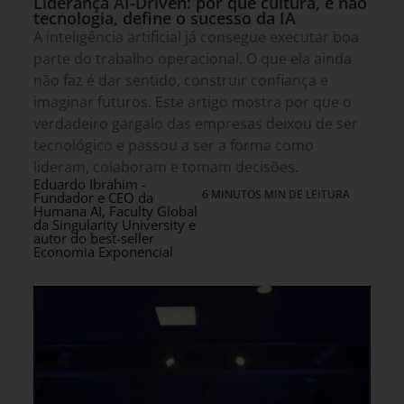
Liderança AI-Driven: por que cultura, e não
tecnologia, define o sucesso da IA
A inteligência artificial já consegue executar boa
parte do trabalho operacional. O que ela ainda
não faz é dar sentido, construir confiança e
imaginar futuros. Este artigo mostra por que o
verdadeiro gargalo das empresas deixou de ser
tecnológico e passou a ser a forma como
lideram, colaboram e tomam decisões.
Eduardo Ibrahim -
6 MINUTOS MIN DE LEITURA
Fundador e CEO da
Humana AI, Faculty Global
da Singularity University e
autor do best-seller
Economia Exponencial