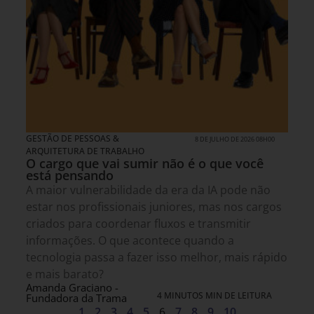
GESTÃO DE PESSOAS &
8 DE JULHO DE 2026 08H00
ARQUITETURA DE TRABALHO
O cargo que vai sumir não é o que você
está pensando
A maior vulnerabilidade da era da IA pode não
estar nos profissionais juniores, mas nos cargos
criados para coordenar fluxos e transmitir
informações. O que acontece quando a
tecnologia passa a fazer isso melhor, mais rápido
e mais barato?
Amanda Graciano -
4 MINUTOS MIN DE LEITURA
Fundadora da Trama
1
2
3
4
5
6
7
8
9
10