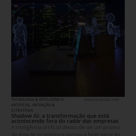
TECNOLOGIA & INTELIGENCIA
8 DE JULHO DE 2026 15H00
ARTIFICIAL
,
INOVAÇÃO &
ESTRATÉGIA
Shadow AI: a transformação que está
acontecendo fora do radar das empresas
A inteligência artificial deixou de ser um projeto
da área de tecnologia e passou a fazer parte da