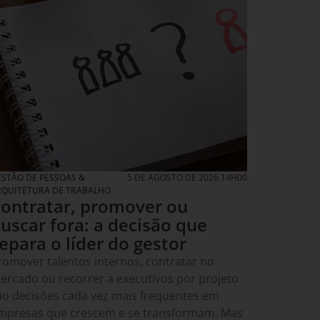
STÃO DE PESSOAS &
5 DE AGOSTO DE 2026 14H00
RQUITETURA DE TRABALHO
ontratar, promover ou
uscar fora: a decisão que
epara o líder do gestor
romover talentos internos, contratar no
ercado ou recorrer a executivos por projeto
ão decisões cada vez mais frequentes em
mpresas que crescem e se transformam. Mas