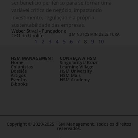
ser benefício periférico para se tornar uma
variável crítica de negócio, impactando
investimento, regulação e a própria
sustentabilidade das empresas.
Weber Stival - Fundador e
3 MINUTOS MIN DE LEITURA
CEO da Unolife.
1
2
3
4
5
6
7
8
9
10
HSM MANAGEMENT
CONHEÇA A HSM
Home
SingularityU Brazil
Colunistas
Learning Village
Dossiês
HSM University
Artigos
HSM Mais
Eventos
HSM Academy
E-books
Copyright © 2020-2025 HSM Management. Todos os direitos
reservados.