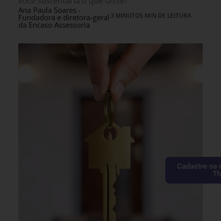
você sustentaria o que disse?
Ana Paula Soares -
3 MINUTOS MIN DE LEITURA
Fundadora e diretora-geral
da Encaso Assessoria
Cadastre-se 
Th