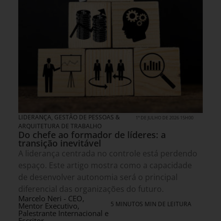
LIDERANÇA
,
GESTÃO DE PESSOAS &
1º DE JULHO DE 2026 15H00
ARQUITETURA DE TRABALHO
Do chefe ao formador de líderes: a
transição inevitável
A liderança centrada no controle está perdendo
espaço. Este artigo mostra como a capacidade
de desenvolver autonomia será o principal
diferencial das organizações do futuro.
Marcelo Neri - CEO,
5 MINUTOS MIN DE LEITURA
Mentor Executivo,
Palestrante Internacional e
Escritor