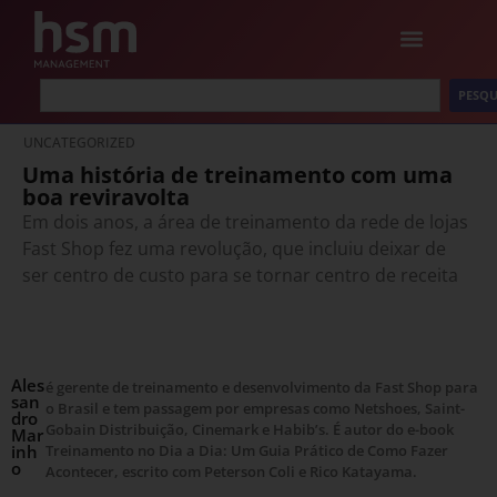
PESQU
UNCATEGORIZED
Uma história de treinamento com uma
boa reviravolta
Em dois anos, a área de treinamento da rede de lojas
Fast Shop fez uma revolução, que incluiu deixar de
ser centro de custo para se tornar centro de receita
Ales
é gerente de treinamento e desenvolvimento da Fast Shop para
san
o Brasil e tem passagem por empresas como Netshoes, Saint-
dro
Gobain Distribuição, Cinemark e Habib’s. É autor do e-book
Mar
inh
Treinamento no Dia a Dia: Um Guia Prático de Como Fazer
o
Acontecer, escrito com Peterson Coli e Rico Katayama.