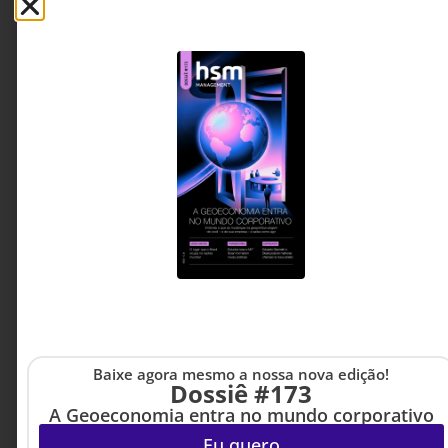
ESTRATÉGIA
,
LIDERANÇA
4 DE JULHO DE 2026 14H00
O líder que só corrige está desperdiçando
talentos
A Psicologia Positiva desafia uma crença comum
nas organizações: a de que líderes geram
resultados principalmente corrigindo falhas. A
ciência sugere outro caminho, fortalecer aquilo
que já funciona para ampliar desempenho,
engajamento e resiliência.
Valter Bahia Filho - Autor,
6 MINUTOS MIN DE LEITURA
palestrante e consultor
educacional
Baixe agora mesmo a nossa nova edição!
Dossiê #173
A Geoeconomia entra no mundo corporativo
Eu quero