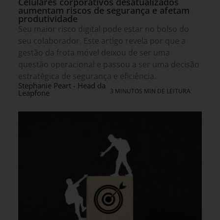
Celulares corporativos desatualizados
aumentam riscos de segurança e afetam
produtividade
Seu maior risco digital pode estar no bolso do
seu colaborador. Este artigo revela por que a
gestão da frota móvel deixou de ser uma
questão operacional e passou a ser uma decisão
estratégica de segurança e eficiência.
Stephanie Peart - Head da
3 MINUTOS MIN DE LEITURA
Leapfone