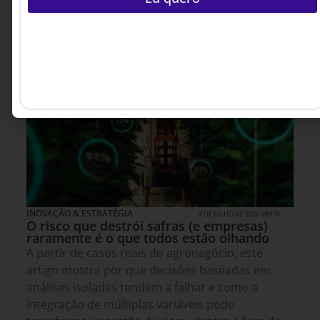
INOVAÇÃO & ESTRATÉGIA
4 DE JULHO DE 2026 08H00
O risco que destrói safras (e empresas)
raramente é o que todos estão olhando
A partir de casos reais do agronegócio, este
artigo mostra por que decisões baseadas em
análises isoladas tendem a falhar e como a
integração de múltiplas variáveis pode