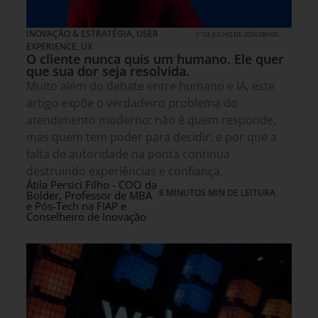
INOVAÇÃO & ESTRATÉGIA
,
USER
1º DE JULHO DE 2026 08H00
EXPERIENCE, UX
O cliente nunca quis um humano. Ele quer
que sua dor seja resolvida.
Muito além do debate entre humano e IA, este
artigo expõe o verdadeiro problema do
atendimento moderno: não é quem responde,
mas quem tem poder para decidir, e por que a
falta de autoridade na ponta continua
destruindo experiências e confiança.
Átila Persici Filho - COO da
8 MINUTOS MIN DE LEITURA
Bolder, Professor de MBA
e Pós-Tech na FIAP e
Conselheiro de Inovação