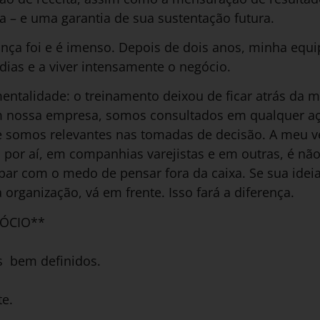
a – e uma garantia de sua sustentação futura.
ça foi e é imenso. Depois de dois anos, minha equi
dias e a viver intensamente o negócio.
talidade: o treinamento deixou de ficar atrás da mes
em nossa empresa, somos consultados em qualquer a
 somos relevantes nas tomadas de decisão. A meu ver
por aí, em companhias varejistas e em outras, é não
ar com o medo de pensar fora da caixa. Se sua ide
 organização, vá em frente. Isso fará a diferença.
ÓCIO**
es bem definidos.
te.