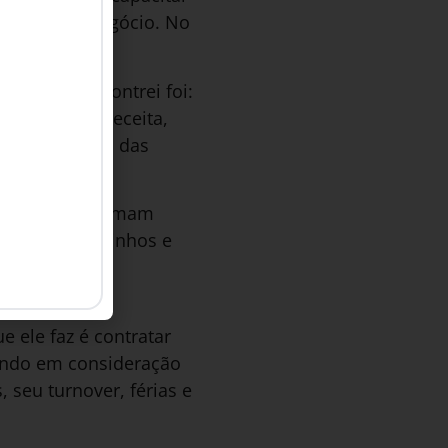
ial para o negócio. No
sta que encontrei foi:
m centro de receita,
assim como no das
cantes já costumam
azem isso sozinhos e
es do varejo
e ele faz é contratar
evando em consideração
 seu turnover, férias e