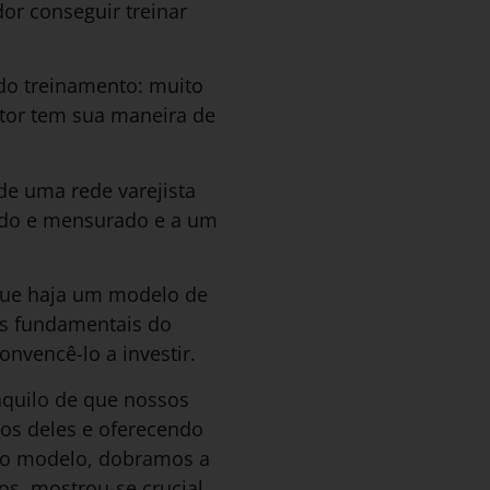
dor conseguir treinar
 do treinamento: muito
utor tem sua maneira de
de uma rede varejista
zado e mensurado e a um
 que haja um modelo de
os fundamentais do
onvencê-lo a investir.
aquilo de que nossos
os deles e oferecendo
do modelo, dobramos a
os, mostrou-se crucial