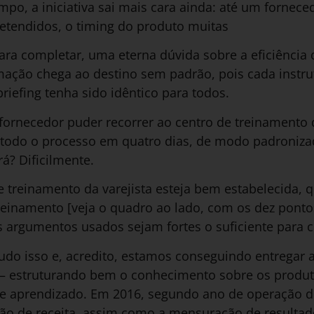
mpo, a iniciativa sai mais cara ainda: até um fornece
etendidos, o timing do produto muitas
para completar, uma eterna dúvida sobre a eficiência
mação chega ao destino sem padrão, pois cada instr
iefing tenha sido idêntico para todos.
fornecedor puder recorrer ao centro de treinamento 
r todo o processo em quatro dias, de modo padroni
rá? Dificilmente.
de treinamento da varejista esteja bem estabelecida,
treinamento [veja o quadro ao lado, com os dez pont
s argumentos usados sejam fortes o suficiente para c
tudo isso e, acredito, estamos conseguindo entregar 
– estruturando bem o conhecimento sobre os produt
de aprendizado. Em 2016, segundo ano de operação 
ção de receita, assim como a mensuração de resultad