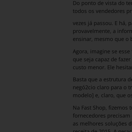
Do ponto de vista do te
todos os vendedores pr
vezes já passou. E há, 
provavelmente, a infor
ensinar, mesmo que o br
Agora, imagine se esse 
que seja capaz de faze
custo menor. Ele hesita
Basta que a estrutura 
negó2cio claro para o 
modelo] e, claro, que o
Na Fast Shop, fizemos 
fornecedores precisam 
as melhores soluções 
receita de 2015. A gera