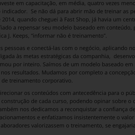
nveste em capacitação, em média, quatro vezes menos
o indicador. Se não dá para abrir mão de treinar as p
e 2014, quando cheguei à Fast Shop, já havia um cen
afiado a repensar seu modelo baseado em conteúdo,
ica J. Keeps, “informar não é treinamento”.
as pessoas e conectá-las com o negócio, aplicando no
ligada às metas estratégicas da companhia, desenvo
ormou por inteiro. Saímos de um modelo baseado em
e nos resultados. Mudamos por completo a concepçã
 de treinamento corporativo.
direcionar os conteúdos com antecedência para o púb
 construção de cada curso, podendo opinar sobre o 
ambém nos dedicamos a reconquistar a confiança de 
lacionamentos e enfatizamos insistentemente o valor
laboradores valorizassem o treinamento, se engajar