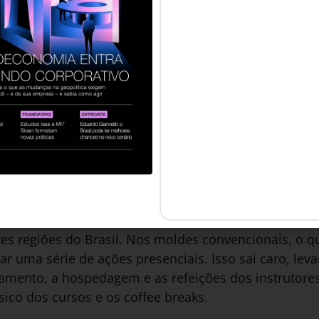
tura Fast Shop” e passou a ser percebido como essenc
a Crotonville.
einamento sem contar com os recursos da GE? A respo
eixar de ser um centro de despesas para se tornar u
ia o cliente de nosso treinamento? Em nosso caso, 
 geral, os fornecedores.
vidente e basta que queiramos ajudá-los: os fabri
das lojas para que conheçam seus produtos, só que f
m fornecedor precisar treinar centenas de vendedor
es regiões do Brasil. Nos moldes convencionais, o qu
iar uma série de ações presenciais. Isso sai caro, l
mento, a hospedagem e as refeições dos instrutores,
ísico dos cursos e os coffee breaks.