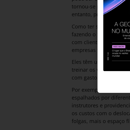
tornou-se parte da “cul
entanto, preciso voltar 
Como ter sucesso no tr
fazendo o treinamento d
com clientes. Quem ser
empresas varejistas em
Eles têm uma demanda e
treinar os vendedores 
com gastos elevados.
Por exemplo, é comum u
espalhados por diferent
instrutores e providenc
os custos com o desloca
folgas, mais o espaço f