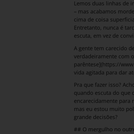
Lemos duas linhas de i
– mas acabamos mordend
cima de coisa superfic
Entretanto, nunca é tar
escuta, em vez de convi
A gente tem carecido de
verdadeiramente com o 
parêntese](https://www
vida agitada para dar a
Pra que fazer isso? Ac
quando escuta do que 
encarecidamente para 
mas eu estou muito pol
grande decisões?
## O mergulho no outr