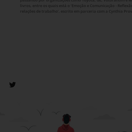
passando por organizações como Toyota, GE, Votorantim e MS
livros, entre os quais está o ‘Emoção e Comunicação - Refle
relações de trabalho’, escrito em parceria com a Cynthia Prov