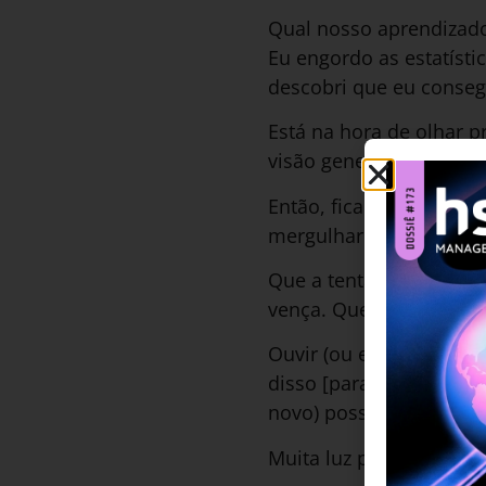
Qual nosso aprendizado
Eu engordo as estatísti
descobri que eu consegu
Está na hora de olhar p
visão generosa consigo 
Então, fica aqui o meu 
mergulharmos um pouc
Que a tentação de pree
vença. Que possamos ouv
Ouvir (ou escutar, qua
disso [para que esse a
novo) possa ser melhor
Muita luz pra todos vo