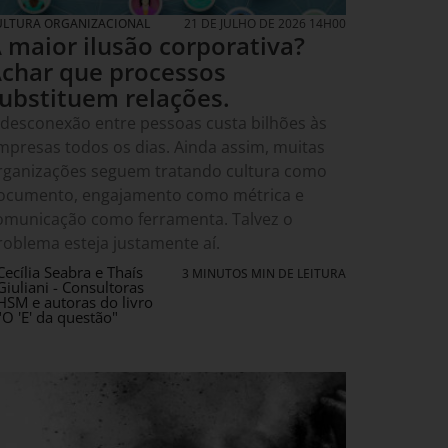
ULTURA ORGANIZACIONAL
21 DE JULHO DE 2026 14H00
 maior ilusão corporativa?
char que processos
ubstituem relações.
 desconexão entre pessoas custa bilhões às
mpresas todos os dias. Ainda assim, muitas
rganizações seguem tratando cultura como
ocumento, engajamento como métrica e
omunicação como ferramenta. Talvez o
roblema esteja justamente aí.
Cecília Seabra e Thaís
3 MINUTOS MIN DE LEITURA
Giuliani - Consultoras
HSM e autoras do livro
"O 'E' da questão"