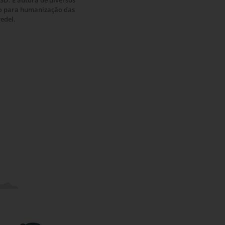
D. É autora de diversos
xão para humanização das
edel.