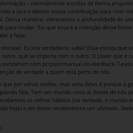
nformação – normalmente escritas de forma proposit
o a isca e damos nossa contribuição para criar mai
ial. Dessa maneira, oferecemos a profundidade de um
de para mudar. Eis que essa é a intenção desse breve 
dar a falar.
 escutar. Escuta verdadeira, sabe? Essa escuta que s
outro, que se importa com o outro. O [ouvir que é c
.revistahsm.com.br/post/manual-do-feedback-7-passo
tenção de verdade a quem está perto de nós.
ho que por várias razões, mas uma delas é porque a 
quando fala. Tem um mundo novo aí diante de nós p
mudarmos os velhos hábitos (na verdade, o mundo
ida hoje) e em breve receberemos um ultimato. Ser
o