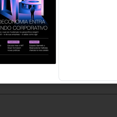
Viviane Mansi
É conselheira de empresas, mentora e professora. Durante an
passando por organizações como Toyota, GE, Votorantim e MS
livros, entre os quais está o ‘Emoção e Comunicação - Refle
relações de trabalho’, escrito em parceria com a Cynthia Prov