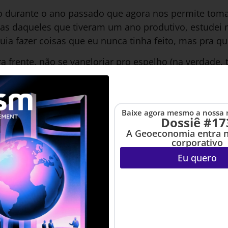
 durante o ano passado que agora nos permite toma
cas daqueles que tiveram um ano produtivo, estudei 
ia fazer coisas que eu nunca tinha feito, mas pra qu
ra frente, não se vangloriar pro espelho (na verdade
diante do espelho, só não considere isso a única cois
desejo de que a gente aproveite mais os espaços vazi
o mais no que as pessoas precisam, entendem, qu
Baixe agora mesmo a nossa 
Dossiê #17
ncher esses vazios com falas que podem ser tão vazi
A Geoeconomia entra 
corporativo
ir a direção que o silêncio tenta nos dar.
Eu quero
ndo alguns preferem dizer) é uma forma de respeito 
no](https://www.revistahsm.com.br/post/para-alem-d
 que o último.
cês em 2021!