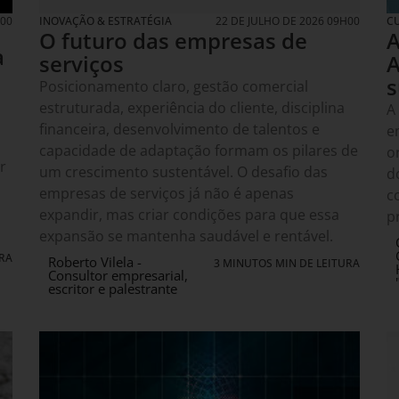
H00
INOVAÇÃO & ESTRATÉGIA
22 DE JULHO DE 2026 09H00
C
O futuro das empresas de
A
a
serviços
A
s
Posicionamento claro, gestão comercial
estruturada, experiência do cliente, disciplina
A
financeira, desenvolvimento de talentos e
e
capacidade de adaptação formam os pilares de
o
r
um crescimento sustentável. O desafio das
d
empresas de serviços já não é apenas
c
expandir, mas criar condições para que essa
p
expansão se mantenha saudável e rentável.
URA
Roberto Vilela -
3 MINUTOS MIN DE LEITURA
Consultor empresarial,
escritor e palestrante