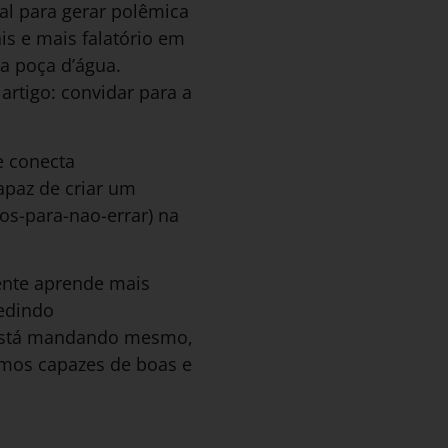
al para gerar polêmica
s e mais falatório em
a poça d’água.
artigo: convidar para a
e conecta
apaz de criar um
s-para-nao-errar) na
gente aprende mais
edindo
 está mandando mesmo,
emos capazes de boas e