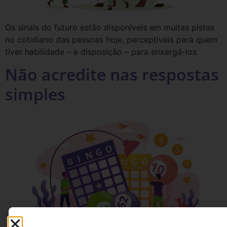
Os sinais do futuro estão disponíveis em muitas pistas
no cotidiano das pessoas hoje, perceptíveis para quem
tiver habilidade – e disposição – para enxergá-los
Não acredite nas respostas
simples