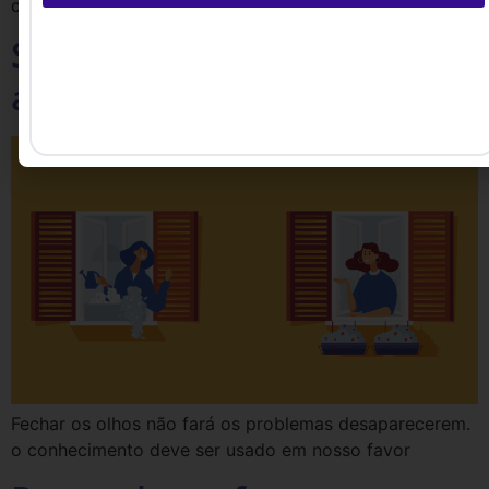
ciências da escola
Sobre ecossistemas e
aprendizado
Fechar os olhos não fará os problemas desaparecerem.
o conhecimento deve ser usado em nosso favor