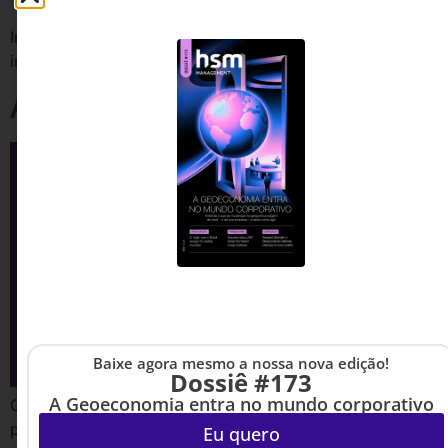
Inovação virou uma panaceia, um termo usado
indiscriminadamente. Mas é hora de rever esse conceito
Aula prática
Baixe agora mesmo a nossa nova edição!
Dossiê #173
A Geoeconomia entra no mundo corporativo
O experimento coletivo que estamos vivendo com a
pandemia me transportou de volta ao laboratório de
Eu quero