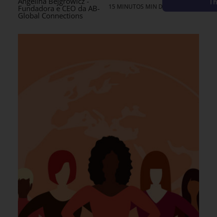
Angelina Bejgrowicz -
Th
15 MINUTOS MIN DE LEITURA
Fundadora e CEO da AB-
Global Connections