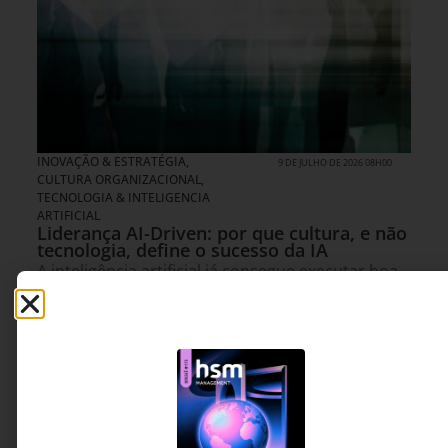
INOVAÇÃO & ESTRATÉGIA
,
9 DE JULHO DE 2026 08H00
CULTURA ORGANIZACIONAL
,
TECNOLOGIA & INTELIGENCIA
ARTIFICIAL
Liderança AI-Driven: por que cultura, e não
tecnologia, define o sucesso da IA
A inteligência artificial já consegue executar boa
parte do trabalho operacional. O que ela ainda
não faz é dar sentido, construir confiança e
imaginar futuros. Este artigo mostra por que o
verdadeiro gargalo das empresas deixou de ser
tecnológico e passou a ser a forma como
lideram, colaboram e tomam decisões.
Eduardo Ibrahim -
6 MINUTOS MIN DE LEITURA