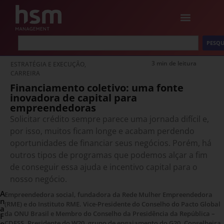
PESQU
3 min de leitura
ESTRATÉGIA E EXECUÇÃO
,
CARREIRA
Financiamento coletivo: uma fonte
inovadora de capital para
empreendedoras
Solicitar crédito sempre parece uma jornada difícil e,
por isso, muitos ficam longe e acabam perdendo
oportunidades de financiar seus negócios. Porém, há
outros tipos de programas que podemos alçar a fim
de conseguir essa ajuda e incentivo capital para o
nosso negócio.
A
Empreendedora social, fundadora da Rede Mulher Empreendedora
n
(RME) e do Instituto RME. Vice-Presidente do Conselho do Pacto Global
a
da ONU Brasil e Membro do Conselho da Presidência da República –
F
o
CDESS. Presidente do W20, grupo de engajamento do G20. Conselheira