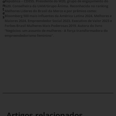
o
República – CDESS. Presidente do W20, grupo de engajamento do
n
G20. Conselheira da UAM/Grupo Ânima. Reconhecida no ranking
t
Melhores Líderes do Brasil da Merco e por prêmios como:
e
Bloomberg 500 mais influentes da América Latina 2024, Melhores e
s
Maiores 2024, Empreendedor Social 2023, Executivo de Valor 2023 e
Forbes Brasil Mulheres Mais Poderosas 2019. Autora do livro
“Negócios: um assunto de mulheres - A força transformadora do
empreendedorismo feminino".
Artigos relacionados