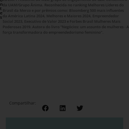
n
da UAM/Grupo Ânima. Reconhecida no ranking Melhores Líderes do
t
Brasil da Merco e por prêmios como: Bloomberg 500 mais influentes
e
da América Latina 2024, Melhores e Maiores 2024, Empreendedor
s
Social 2023, Executivo de Valor 2023 e Forbes Brasil Mulheres Mais
Poderosas 2019. Autora do livro “Negócios: um assunto de mulheres - A
força transformadora do empreendedorismo feminino".
Compartilhar: