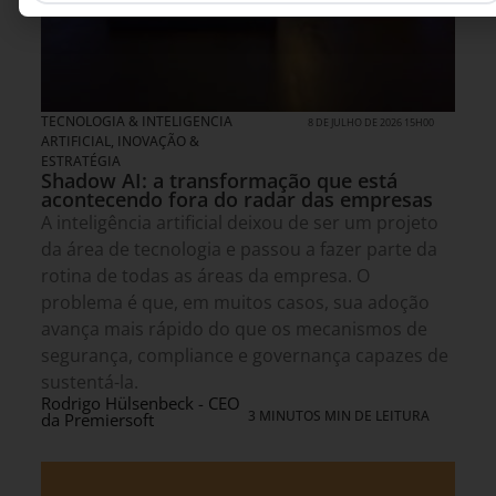
TECNOLOGIA & INTELIGENCIA
8 DE JULHO DE 2026 15H00
ARTIFICIAL
,
INOVAÇÃO &
ESTRATÉGIA
Shadow AI: a transformação que está
acontecendo fora do radar das empresas
A inteligência artificial deixou de ser um projeto
da área de tecnologia e passou a fazer parte da
rotina de todas as áreas da empresa. O
problema é que, em muitos casos, sua adoção
avança mais rápido do que os mecanismos de
segurança, compliance e governança capazes de
sustentá-la.
Rodrigo Hülsenbeck - CEO
3 MINUTOS MIN DE LEITURA
da Premiersoft