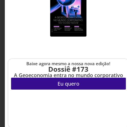
Fundador e CEO da
Humana AI, Faculty Global
da Singularity University e
autor do best-seller
Economia Exponencial
Baixe agora mesmo a nossa nova edição!
Dossiê #173
A Geoeconomia entra no mundo corporativo
Eu quero