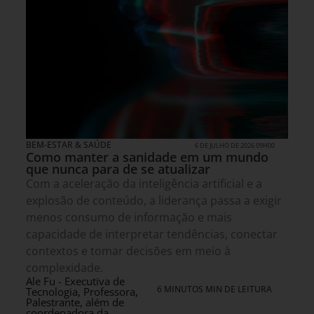
BEM-ESTAR & SAÚDE
6 DE JULHO DE 2026 09H00
Como manter a sanidade em um mundo
que nunca para de se atualizar
Com a aceleração da inteligência artificial e a
explosão de conteúdo, a liderança passa a exigir
menos consumo de informação e mais
capacidade de interpretar tendências, conectar
contextos e tomar decisões em meio à
complexidade.
Ale Fu - Executiva de
6 MINUTOS MIN DE LEITURA
Tecnologia, Professora,
Palestrante, além de
coordenadora da