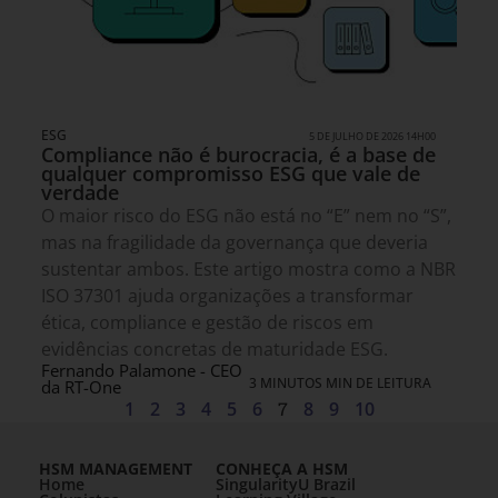
ESG
5 DE JULHO DE 2026 14H00
Compliance não é burocracia, é a base de
qualquer compromisso ESG que vale de
verdade
O maior risco do ESG não está no “E” nem no “S”,
mas na fragilidade da governança que deveria
sustentar ambos. Este artigo mostra como a NBR
ISO 37301 ajuda organizações a transformar
ética, compliance e gestão de riscos em
evidências concretas de maturidade ESG.
Fernando Palamone - CEO
3 MINUTOS MIN DE LEITURA
da RT-One
1
2
3
4
5
6
7
8
9
10
HSM MANAGEMENT
CONHEÇA A HSM
Home
SingularityU Brazil