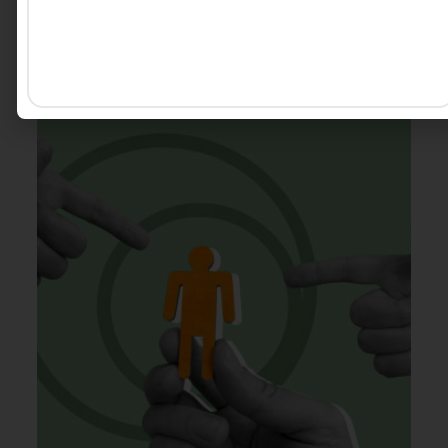
campo.
Kallil Chebaro - CEO e
5 MINUTOS MIN DE LEITURA
Head de Produto na
Agscore