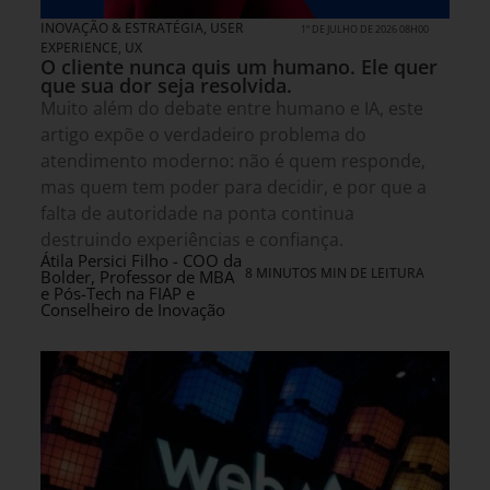
INOVAÇÃO & ESTRATÉGIA
,
USER
1º DE JULHO DE 2026 08H00
EXPERIENCE, UX
O cliente nunca quis um humano. Ele quer
que sua dor seja resolvida.
Muito além do debate entre humano e IA, este
artigo expõe o verdadeiro problema do
atendimento moderno: não é quem responde,
mas quem tem poder para decidir, e por que a
falta de autoridade na ponta continua
destruindo experiências e confiança.
Átila Persici Filho - COO da
8 MINUTOS MIN DE LEITURA
Bolder, Professor de MBA
e Pós-Tech na FIAP e
Conselheiro de Inovação