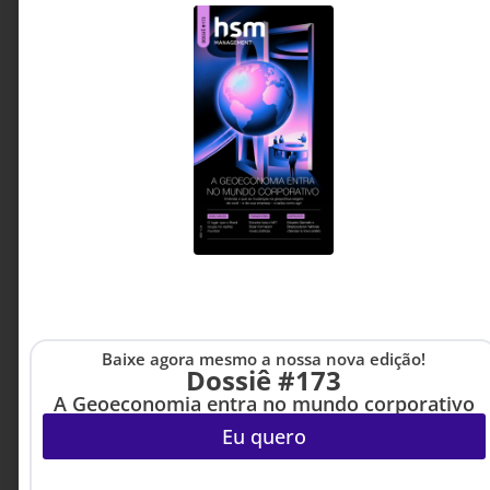
INOVAÇÃO & ESTRATÉGIA
4 DE JULHO DE 2026 08H00
O risco que destrói safras (e empresas)
raramente é o que todos estão olhando
Baixe agora mesmo a nossa nova edição!
A partir de casos reais do agronegócio, este
Dossiê #173
artigo mostra por que decisões baseadas em
A Geoeconomia entra no mundo corporativo
análises isoladas tendem a falhar e como a
Eu quero
integração de múltiplas variáveis pode
transformar a gestão de risco, dentro e fora do