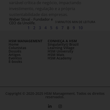
variável crítica de negócio, impactando
investimento, regulação e a própria
sustentabilidade das empresas.
Weber Stival - Fundador e
3 MINUTOS MIN DE LEITURA
CEO da Unolife.
1
2
3
4
5
6
7
8
9
10
HSM MANAGEMENT
CONHEÇA A HSM
Home
SingularityU Brazil
Colunistas
Learning Village
Dossiês
HSM University
Artigos
HSM Mais
Eventos
HSM Academy
E-books
Copyright © 2020-2025 HSM Management. Todos os direitos
reservados.