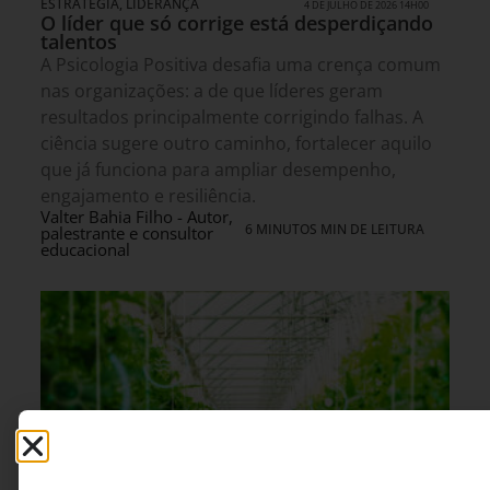
ESTRATÉGIA
,
LIDERANÇA
4 DE JULHO DE 2026 14H00
O líder que só corrige está desperdiçando
talentos
A Psicologia Positiva desafia uma crença comum
nas organizações: a de que líderes geram
resultados principalmente corrigindo falhas. A
ciência sugere outro caminho, fortalecer aquilo
que já funciona para ampliar desempenho,
engajamento e resiliência.
Valter Bahia Filho - Autor,
6 MINUTOS MIN DE LEITURA
palestrante e consultor
educacional