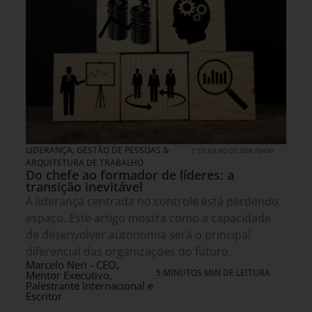
LIDERANÇA
,
GESTÃO DE PESSOAS &
1º DE JULHO DE 2026 15H00
ARQUITETURA DE TRABALHO
Do chefe ao formador de líderes: a
transição inevitável
A liderança centrada no controle está perdendo
espaço. Este artigo mostra como a capacidade
de desenvolver autonomia será o principal
diferencial das organizações do futuro.
Marcelo Neri - CEO,
5 MINUTOS MIN DE LEITURA
Mentor Executivo,
Palestrante Internacional e
Escritor