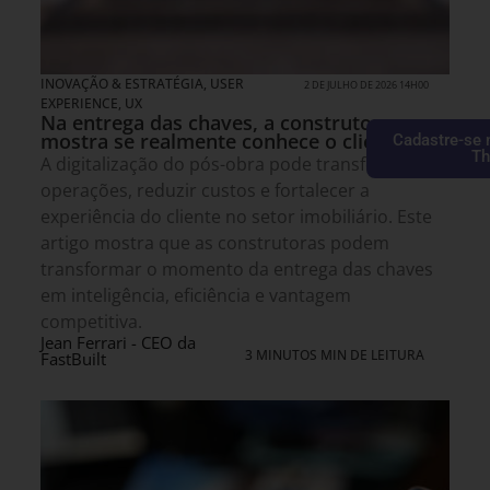
INOVAÇÃO & ESTRATÉGIA
,
USER
2 DE JULHO DE 2026 14H00
EXPERIENCE, UX
Na entrega das chaves, a construtora
mostra se realmente conhece o cliente
Cadastre-se 
Th
A digitalização do pós-obra pode transformar
operações, reduzir custos e fortalecer a
experiência do cliente no setor imobiliário. Este
artigo mostra que as construtoras podem
transformar o momento da entrega das chaves
em inteligência, eficiência e vantagem
competitiva.
Jean Ferrari - CEO da
3 MINUTOS MIN DE LEITURA
FastBuilt