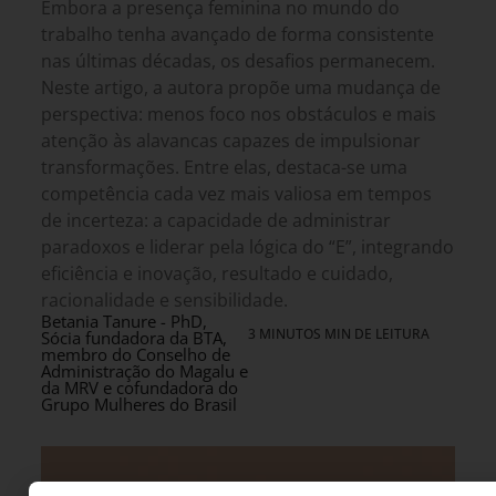
Embora a presença feminina no mundo do
trabalho tenha avançado de forma consistente
nas últimas décadas, os desafios permanecem.
Neste artigo, a autora propõe uma mudança de
perspectiva: menos foco nos obstáculos e mais
atenção às alavancas capazes de impulsionar
transformações. Entre elas, destaca-se uma
competência cada vez mais valiosa em tempos
de incerteza: a capacidade de administrar
paradoxos e liderar pela lógica do “E”, integrando
eficiência e inovação, resultado e cuidado,
racionalidade e sensibilidade.
Betania Tanure - PhD,
3 MINUTOS MIN DE LEITURA
Sócia fundadora da BTA,
membro do Conselho de
Administração do Magalu e
da MRV e cofundadora do
Grupo Mulheres do Brasil