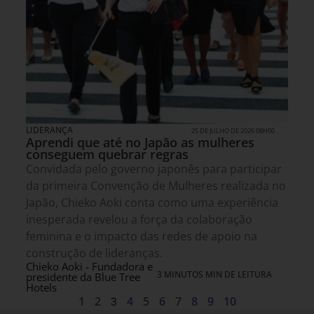
LIDERANÇA
25 DE JULHO DE 2026 08H00
Aprendi que até no Japão as mulheres
conseguem quebrar regras
Convidada pelo governo japonês para participar
da primeira Convenção de Mulheres realizada no
Japão, Chieko Aoki conta como uma experiência
inesperada revelou a força da colaboração
feminina e o impacto das redes de apoio na
construção de lideranças.
Chieko Aoki - Fundadora e
3 MINUTOS MIN DE LEITURA
presidente da Blue Tree
Hotels
1
2
3
4
5
6
7
8
9
10