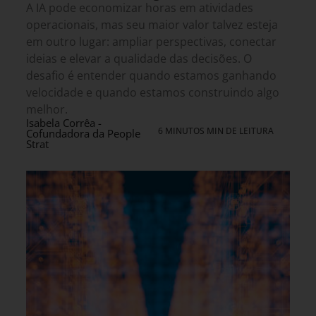
A IA pode economizar horas em atividades
operacionais, mas seu maior valor talvez esteja
em outro lugar: ampliar perspectivas, conectar
ideias e elevar a qualidade das decisões. O
desafio é entender quando estamos ganhando
velocidade e quando estamos construindo algo
melhor.
Isabela Corrêa -
6 MINUTOS MIN DE LEITURA
Cofundadora da People
Strat