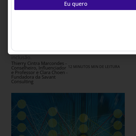
inclusão pela metade
Eu quero
Rampas, tecnologias assistivas e conformidade
regulatória são apenas o ponto de partida da
inclusão. Entre a conformidade técnica e a
adoção real existe um elemento frequentemente
negligenciado: a cultura. Este artigo explora
como a Inteligência Cultural pode determinar o
sucesso ou o fracasso de estratégias globais de
inclusão.
Thierry Cintra Marcondes -
12 MINUTOS MIN DE LEITURA
Conselheiro, Influenciador
e Professor e Clara Choen -
Fundadora da Savant
Consulting