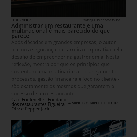
LIDERANÇA
26 DE JULHO DE 2026 13H00
Administrar um restaurante e uma
multinacional é mais parecido do que
parece
Após décadas em grandes empresas, o autor
trocou a segurança da carreira corporativa pelo
desafio de empreender na gastronomia. Nesta
reflexão, mostra por que os princípios que
sustentam uma multinacional - planejamento,
processos, gestão financeira e foco no cliente -
são exatamente os mesmos que garantem o
sucesso de um restaurante.
Caio Fontenelle - Fundador
4 MINUTOS MIN DE LEITURA
dos restaurantes Figueira,
Oliv e Pepper Jack