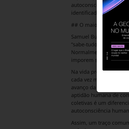
autoconsciência. Preci
identificados e consig
## O maior erro da carr
Samuel Butler afirmou: 
“sabe-tudo” são difíceis
Normalmente são pessoa
imporem suas opiniões 
Na vida profissional e
cada vez menores aos p
avanço da automação dos
aptidão humana de compr
coletivas é um diferenc
autoconsciência human
Assim, um traço comum 