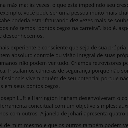
 máxima: às vezes, o que está impedindo seu cresc
 exemplo, você pode ser uma pessoa muito mais cha
abe poderia estar faturando dez vezes mais se soube
s nós temos “pontos cegos na carreira”, isto é, asp
que desconhecemos.
mais experiente e consciente que seja de sua própria 
 tem absoluto controle ou visão integral de suas próp
humanos não podem ver tudo. Criamos retrovisores 
ca. Instalamos câmeras de segurança porque não so
rofissionais vivem aquém de seu potencial porque n
dos em seus pontos cegos.
Joseph Luft e Harrington Ingham desenvolveram o con
a ferramenta conceitual com um objetivo simples: au
os com outros. A janela de johari apresenta quatro 
sei de mim mesmo e que os outros também podem ver