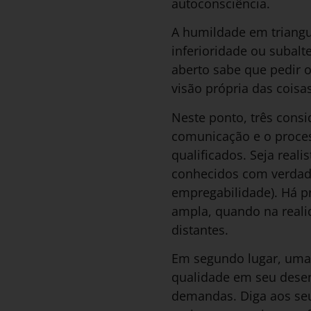
autoconsciência.
A humildade em triangu
inferioridade ou subal
aberto sabe que pedir 
visão própria das coisa
Neste ponto, três consi
comunicação e o process
qualificados. Seja real
conhecidos com verdade
empregabilidade). Há p
ampla, quando na real
distantes.
Em segundo lugar, uma 
qualidade em seu desen
demandas. Diga aos seu