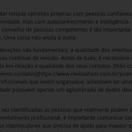
lar nossas opiniões próprias com pessoas confiávei
ternidade, mas com autoconhecimento e inteligência.
o conselho de pessoas competentes é tão important
s. Uma coisa não anula a outra.
derações são fundamentais: a qualidade dos interlocu
o contínuo de revisão. Antes de tudo, é necessário d
ista em relação à qualidade dos seus contatos. [Não
iros contatos](https://www.revistahsm.com.br/post/o
rofissionais que vivem enganados: acreditam ter uma
idade possuem apenas um aglomerado de dados des
vez identificadas as pessoas que realmente podem 
volvimento profissional, é importante comunicar co
s interlocutores que precisa de ajuda para mapear 