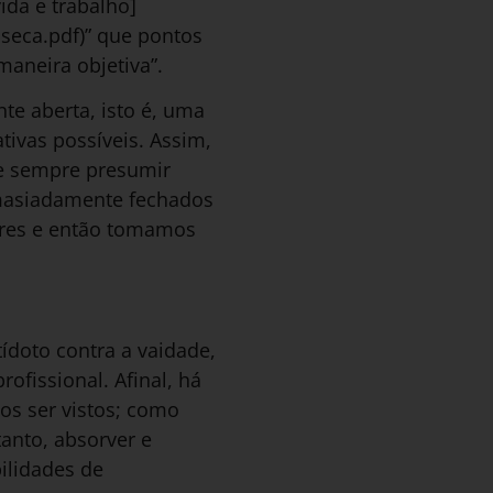
ida e trabalho]
seca.pdf)” que pontos
aneira objetiva”.
e aberta, isto é, uma
ivas possíveis. Assim,
de sempre presumir
emasiadamente fechados
ores e então tomamos
ídoto contra a vaidade,
ofissional. Afinal, há
os ser vistos; como
anto, absorver e
ilidades de