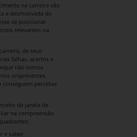
imento na carreira são
ta e desmotivada do
sse se posicionar
ectos relevantes na
carreira, de seus
rias falhas, acertos e
porque não somos
mos onipresentes.
ão conseguem perceber
ceito da janela de
xiliar na compreensão
quadrantes:
 e saber.