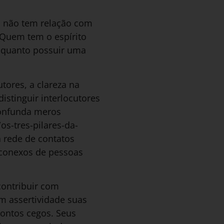
s não tem relação com
 Quem tem o espírito
e quanto possuir uma
tores, a clareza na
istinguir interlocutores
 confunda meros
s-tres-pilares-da-
 rede de contatos
conexos de pessoas
contribuir com
m assertividade suas
pontos cegos. Seus