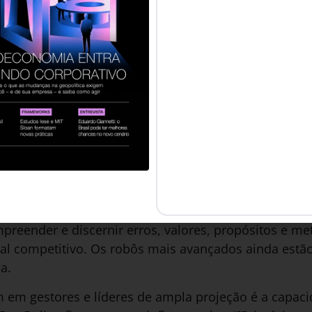
samos aprender a ouvir os outros para que nossos p
amos superar erros desnecessários.
eira
“não existe erro maior que estar sempre certo”. De fa
 de tolerar. Não importa o que você diga, a resposta de
s taxativas em suas afirmações, sempre dispostas a
como a última palavra sobre qualquer assunto.
ste comportamento é cada vez mais fatal. Não apenas
rofissionais que são incapazes de trabalhar em equ
 postos de serviço. Com a vertiginosa escalada da int
eender e discernir erros, valores, propósitos e met
ial competitivo. Os robôs mais avançados ainda estã
a.
em gestores e líderes de ampla projeção é a capaci