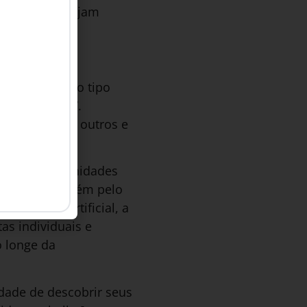
ontos cegos sejam
to, pessoas do tipo
las é “já sei”.
 julgarem os outros e
 pelas oportunidades
ipe, mas também pelo
eligência artificial, a
as individuais e
o longe da
dade de descobrir seus