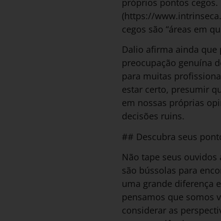
próprios pontos cegos. 
(https://www.intrinsec
cegos são “áreas em qu
Dalio afirma ainda que
preocupação genuína de
para muitas profission
estar certo, presumir
em nossas próprias opi
decisões ruins.
## Descubra seus pont
Não tape seus ouvidos a
são bússolas para encon
uma grande diferença en
pensamos que somos vis
considerar as perspecti