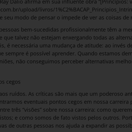
Ray Dalio afirma em sua influente obra “[Princípios: v
a.com.br/upload/livros/1%C2%BACAP_Principios_Intrin
e seu modo de pensar o impede de ver as coisas de m
 pessoas bem-sucedidas profissionalmente têm a ment
 que talvez não estejam enxergando todas as alternat
ais, é necessária uma mudança de atitude: ao invés 
 que sempre é possível aprender. Quando estamos d
niões, não conseguimos perceber alternativas melh
os cegos
os ruídos. As críticas são mais que um poderoso ant
trarmos eventuais pontos cegos em nossa carreira pr
tre três “visões” sobre nossa carreira: como querem
tos; e como somos de fato vistos pelos outros. Port
vas de outras pessoas nos ajuda a expandir as possib