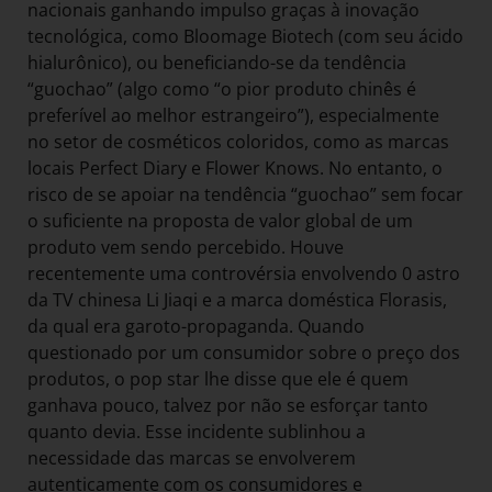
nacionais ganhando impulso graças à inovação
tecnológica, como Bloomage Biotech (com seu ácido
hialurônico), ou beneficiando-se da tendência
“guochao” (algo como “o pior produto chinês é
preferível ao melhor estrangeiro”), especialmente
no setor de cosméticos coloridos, como as marcas
locais Perfect Diary e Flower Knows. No entanto, o
risco de se apoiar na tendência “guochao” sem focar
o suficiente na proposta de valor global de um
produto vem sendo percebido. Houve
recentemente uma controvérsia envolvendo 0 astro
da TV chinesa Li Jiaqi e a marca doméstica Florasis,
da qual era garoto-propaganda. Quando
questionado por um consumidor sobre o preço dos
produtos, o pop star lhe disse que ele é quem
ganhava pouco, talvez por não se esforçar tanto
quanto devia. Esse incidente sublinhou a
necessidade das marcas se envolverem
autenticamente com os consumidores e