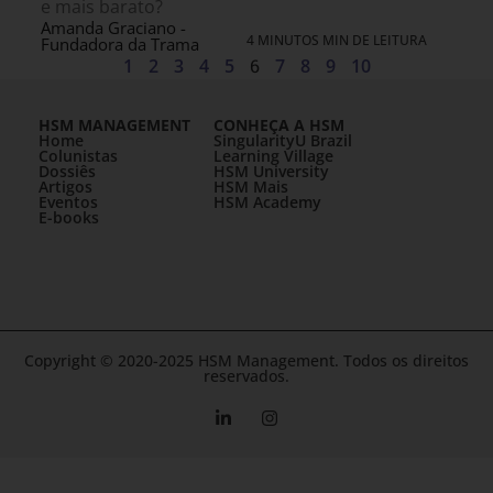
e mais barato?
Amanda Graciano -
4 MINUTOS MIN DE LEITURA
Fundadora da Trama
1
2
3
4
5
6
7
8
9
10
HSM MANAGEMENT
CONHEÇA A HSM
Home
SingularityU Brazil
Colunistas
Learning Village
Dossiês
HSM University
Artigos
HSM Mais
Eventos
HSM Academy
E-books
Copyright © 2020-2025 HSM Management. Todos os direitos
reservados.